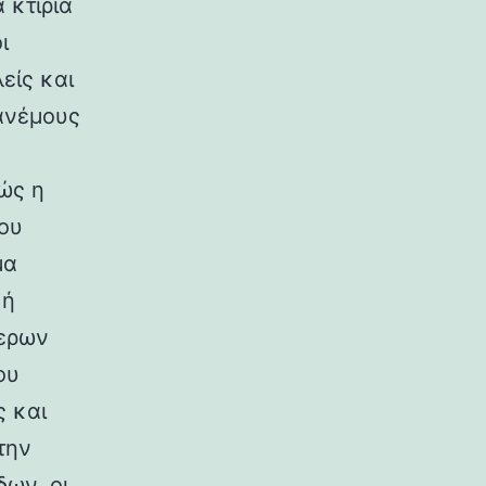
 κτίρια
ι
είς και
ανέμους
ώς η
ου
μα
κή
ερων
ου
ς και
την
ων, οι