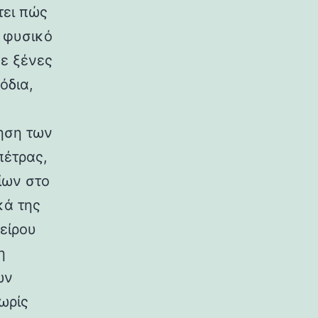
τει πώς
ο φυσικό
σε ξένες
όδια,
ηση των
πέτρας,
ίων στο
κά της
είρου
η
ων
ωρίς