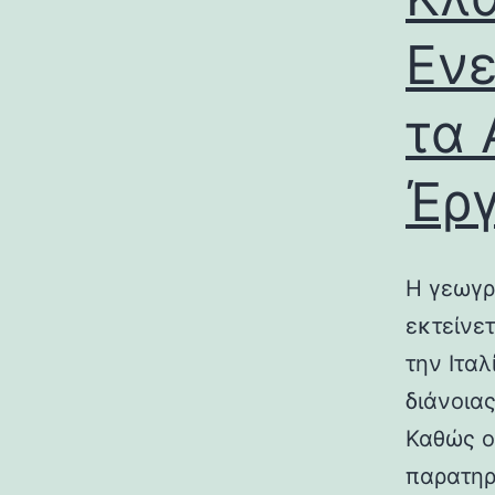
Ενε
τα 
Έρ
Η γεωγρ
εκτείνε
την Ιτα
διάνοια
Καθώς ο
παρατηρ