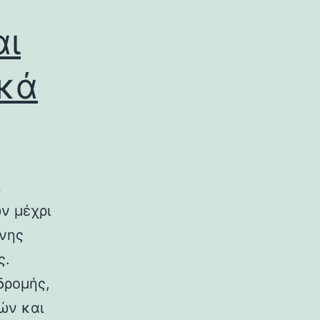
αι
ικά
ν μέχρι
ινης
ς.
δρομής,
ών και