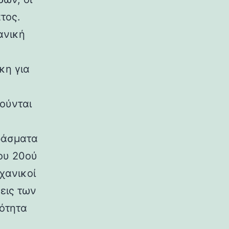
τος.
ανική
κη για
ούνται
ράσματα
ου 20ού
χανικοί
εις των
ρότητα