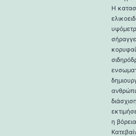
Η κατασ
ελικοει
υψόμετρο
σήραγγε
κορυφαί
σιδηρόδ
ενσωματ
δημιουρ
ανθρώπι
διάσχισ
εκτιμήσ
η βόρεια
Κατεβαί