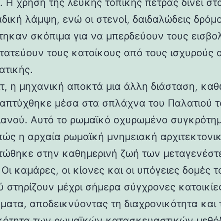
 Η χρήση της λευκής τοπικής πέτρας δίνει στα
αδική λάμψη, ενώ οι στενοί, δαιδαλώδεις δρόμο
τηκαν σκόπιμα για να μπερδεύουν τους εισβολ
τατεύουν τους κατοίκους από τους ισχυρούς 
ατικής.
ιτ, η μηχανική αποκτά μια άλλη διάσταση, καθ
απτύχθηκε μέσα στα σπλάχνα του Παλατιού τ
ιανού. Αυτό το ρωμαϊκό οχυρωμένο συγκρότη
 πώς η αρχαία ρωμαϊκή μνημειακή αρχιτεκτονι
ώθηκε στην καθημερινή ζωή των μεταγενέστ
Οι καμάρες, οι κίονες και οι υπόγειες δομές τ
ύ στηρίζουν μέχρι σήμερα σύγχρονες κατοικίε
ματα, αποδεικνύοντας τη διαχρονικότητα και 
κότητα των ρωμαϊκών κατασκευαστικών μεθόδ