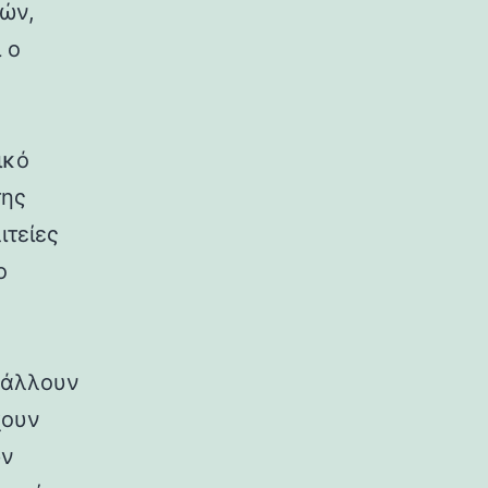
ρών,
 ο
ικό
της
ιτείες
ο
ιβάλλουν
χουν
ων