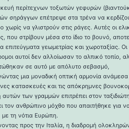
κευή περίτεχνων τοξωτών γεφυρών (βιαντούκ
δών σηράγγων επέτρεψε στα τρένα να κερδίζο
 χωρίς να γλιστρούν στις ράγες. Αυτές οι ελι
ς, που στρίβουν μέσα στο ίδιο το βουνό, αποτ
α επιτεύγματα γεωμετρίας και χωροταξίας. Οι
ρομοι αυτοί δεν αλλοίωσαν το αλπικό τοπίο, α
ώθηκαν σε αυτό με απόλυτο σεβασμό,
γώντας μια μοναδική οπτική αρμονία ανάμεσα 
νες κατασκευές και τις απόκρημνες βουνοκο
η αυτών των γραμμών επιτρέπει στον ταξιδιώτ
ει τον ανθρώπινο μόχθο που απαιτήθηκε για ν
 με τη νότια Ευρώπη.
νοντας προς την Ιταλία, η διαδρομή ολοκληρών