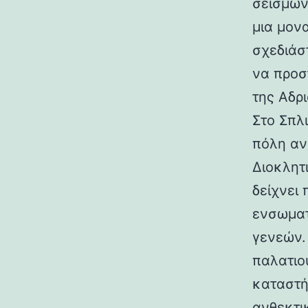
σεισμών.
μια μον
σχεδιάσ
να προσ
της Αδρι
Στο Σπλ
πόλη αν
Διοκλητ
δείχνει
ενσωματ
γενεών. 
παλατιο
καταστή
ανθεκτι