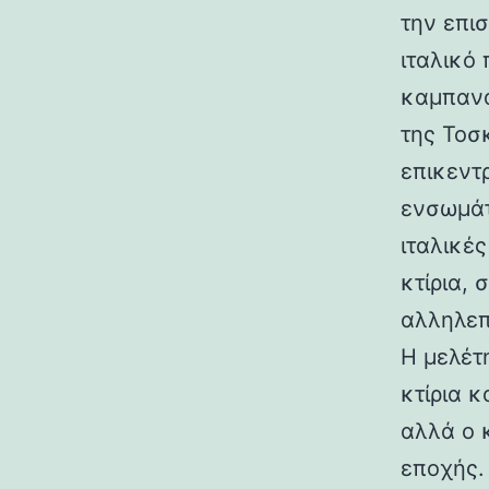
την επι
ιταλικό
καμπανα
της Τοσ
επικεντ
ενσωμάτ
ιταλικές
κτίρια,
αλληλεπ
Η μελέτη
κτίρια κ
αλλά ο 
εποχής.