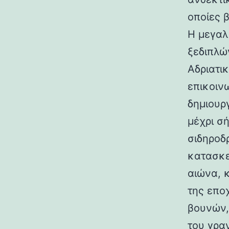
οποίες 
Η μεγαλ
ξεδιπλώ
Αδριατικ
επικοιν
δημιουρ
μέχρι σ
σιδηροδ
κατασκε
αιώνα, 
της επο
βουνών,
του γραν