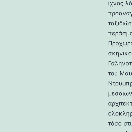
ίχνος λ
προαναγ
ταξιδιώτ
περάσμα
Προχωρώ
σκηνικό
Γαληνοτ
του Μαυ
Ντουμπρ
μεσαιων
αρχιτεκ
ολόκληρ
τόσο στι