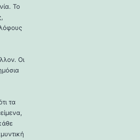
νία. Το
,
 λόφους
λλον. Οι
δημόσια
ότι τα
κείμενα,
κάθε
αμυντική