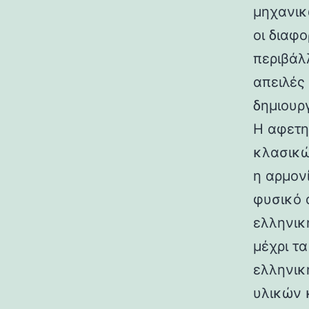
μηχανικ
οι διαφ
περιβάλ
απειλές
δημιουρ
Η αφετη
κλασικώ
η αρμον
φυσικό 
ελληνικ
μέχρι τ
ελληνικ
υλικών 