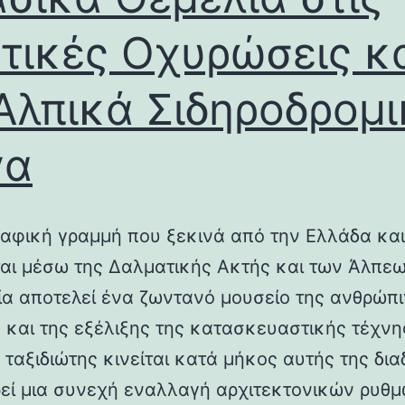
τικές Οχυρώσεις κ
Αλπικά Σιδηροδρομ
γα
αφική γραμμή που ξεκινά από την Ελλάδα και
ται μέσω της Δαλματικής Ακτής και των Άλπεω
λία αποτελεί ένα ζωντανό μουσείο της ανθρώπ
ς και της εξέλιξης της κατασκευαστικής τέχνη
 ταξιδιώτης κινείται κατά μήκος αυτής της δια
εί μια συνεχή εναλλαγή αρχιτεκτονικών ρυθμ