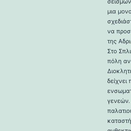
σεισμών.
μια μον
σχεδιάσ
να προσ
της Αδρι
Στο Σπλ
πόλη αν
Διοκλητ
δείχνει
ενσωματ
γενεών. 
παλατιο
καταστή
ανθεκτι