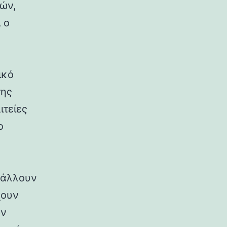
ρών,
 ο
ικό
της
ιτείες
ο
ιβάλλουν
χουν
ων