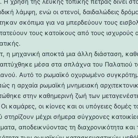
 Η χρήση της λευκής τοπικής πέτρας δίνει στα
αδική λάμψη, ενώ οι στενοί, δαιδαλώδεις δρόμο
τηκαν σκόπιμα για να μπερδεύουν τους εισβολ
τατεύουν τους κατοίκους από τους ισχυρούς 
ατικής.
ιτ, η μηχανική αποκτά μια άλλη διάσταση, καθ
απτύχθηκε μέσα στα σπλάχνα του Παλατιού τ
ιανού. Αυτό το ρωμαϊκό οχυρωμένο συγκρότη
 πώς η αρχαία ρωμαϊκή μνημειακή αρχιτεκτονι
ώθηκε στην καθημερινή ζωή των μεταγενέστ
Οι καμάρες, οι κίονες και οι υπόγειες δομές τ
ύ στηρίζουν μέχρι σήμερα σύγχρονες κατοικίε
ματα, αποδεικνύοντας τη διαχρονικότητα και 
κότητα των ρωμαϊκών κατασκευαστικών μεθόδ