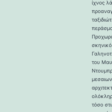
ίχνος λ
προαναγ
ταξιδιώτ
περάσμα
Προχωρώ
σκηνικό
Γαληνοτ
του Μαυ
Ντουμπρ
μεσαιων
αρχιτεκ
ολόκληρ
τόσο στι