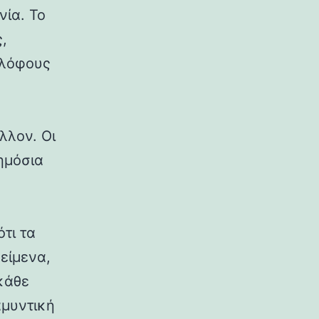
νία. Το
,
 λόφους
λλον. Οι
δημόσια
ότι τα
κείμενα,
κάθε
αμυντική