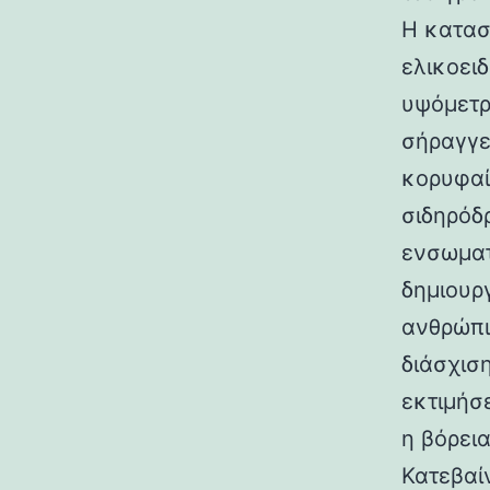
Η κατασ
ελικοει
υψόμετρο
σήραγγε
κορυφαί
σιδηρόδ
ενσωματ
δημιουρ
ανθρώπι
διάσχισ
εκτιμήσ
η βόρεια
Κατεβαί