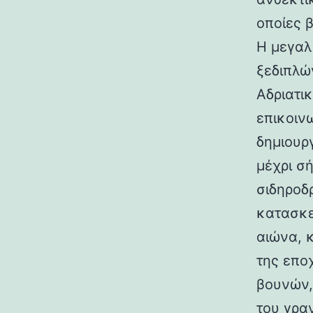
οποίες 
Η μεγαλ
ξεδιπλώ
Αδριατικ
επικοιν
δημιουρ
μέχρι σ
σιδηροδ
κατασκε
αιώνα, 
της επο
βουνών,
του γραν