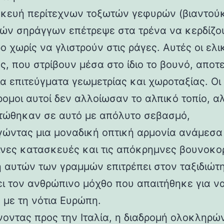
κευή περίτεχνων τοξωτών γεφυρών (βιαντούκ
δών σηράγγων επέτρεψε στα τρένα να κερδίζο
 χωρίς να γλιστρούν στις ράγες. Αυτές οι ελι
ς, που στρίβουν μέσα στο ίδιο το βουνό, αποτ
α επιτεύγματα γεωμετρίας και χωροταξίας. Οι
ρομοι αυτοί δεν αλλοίωσαν το αλπικό τοπίο, α
ώθηκαν σε αυτό με απόλυτο σεβασμό,
γώντας μια μοναδική οπτική αρμονία ανάμεσα 
νες κατασκευές και τις απόκρημνες βουνοκο
η αυτών των γραμμών επιτρέπει στον ταξιδιώτ
ει τον ανθρώπινο μόχθο που απαιτήθηκε για ν
 με τη νότια Ευρώπη.
νοντας προς την Ιταλία, η διαδρομή ολοκληρών