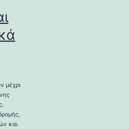
αι
ικά
ν μέχρι
ινης
ς.
δρομής,
ών και