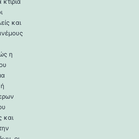
 κτίρια
ι
είς και
ανέμους
ώς η
ου
μα
κή
ερων
ου
ς και
την
ων, οι