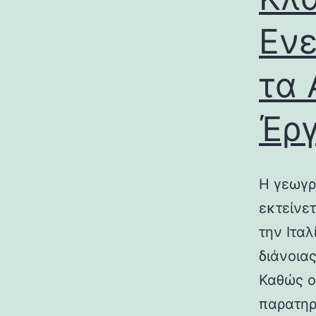
Ενε
τα 
Έρ
Η γεωγρ
εκτείνε
την Ιτα
διάνοια
Καθώς ο
παρατηρ