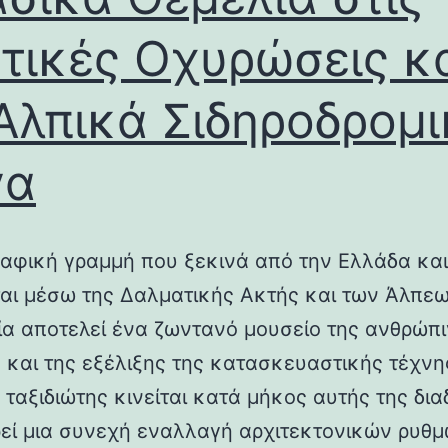
τικές Οχυρώσεις κ
Αλπικά Σιδηροδρομ
γα
αφική γραμμή που ξεκινά από την Ελλάδα και
ται μέσω της Δαλματικής Ακτής και των Άλπεω
λία αποτελεί ένα ζωντανό μουσείο της ανθρώπ
ς και της εξέλιξης της κατασκευαστικής τέχνη
 ταξιδιώτης κινείται κατά μήκος αυτής της δια
εί μια συνεχή εναλλαγή αρχιτεκτονικών ρυθμ