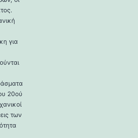
τος.
ανική
κη για
ούνται
ράσματα
ου 20ού
χανικοί
εις των
ρότητα