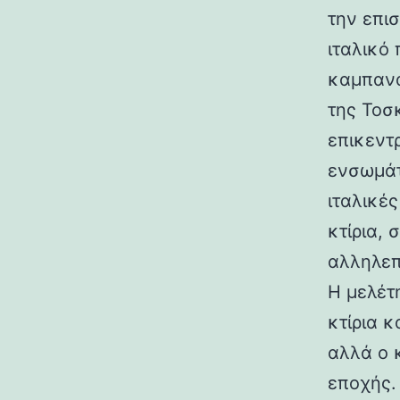
την επι
ιταλικό
καμπανα
της Τοσ
επικεντ
ενσωμάτ
ιταλικές
κτίρια,
αλληλεπ
Η μελέτη
κτίρια κ
αλλά ο 
εποχής.