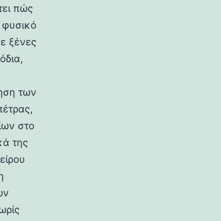
τει πώς
ο φυσικό
σε ξένες
όδια,
ηση των
πέτρας,
ίων στο
κά της
είρου
η
ων
ωρίς