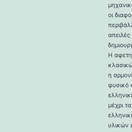
μηχανικ
οι διαφ
περιβάλ
απειλές
δημιουρ
Η αφετη
κλασικώ
η αρμον
φυσικό 
ελληνικ
μέχρι τ
ελληνικ
υλικών 