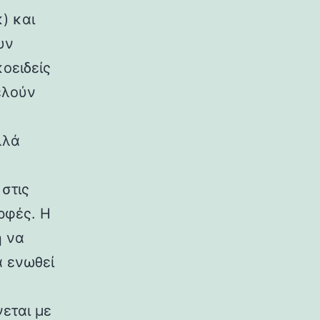
) και
υν
κοειδείς
ελούν
λλά
στις
ρφές. Η
η να
α ενωθεί
εται με