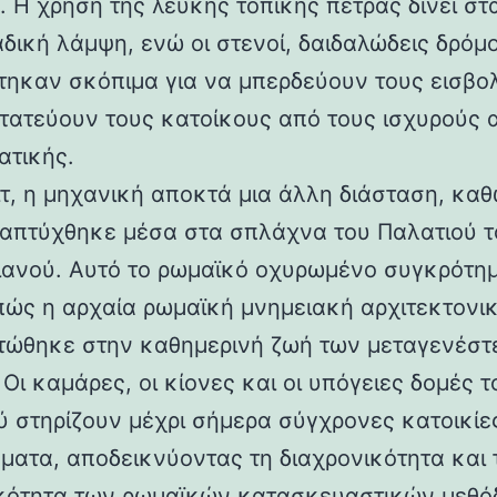
 Η χρήση της λευκής τοπικής πέτρας δίνει στα
αδική λάμψη, ενώ οι στενοί, δαιδαλώδεις δρόμο
τηκαν σκόπιμα για να μπερδεύουν τους εισβολ
τατεύουν τους κατοίκους από τους ισχυρούς 
ατικής.
ιτ, η μηχανική αποκτά μια άλλη διάσταση, καθ
απτύχθηκε μέσα στα σπλάχνα του Παλατιού τ
ιανού. Αυτό το ρωμαϊκό οχυρωμένο συγκρότη
 πώς η αρχαία ρωμαϊκή μνημειακή αρχιτεκτονι
ώθηκε στην καθημερινή ζωή των μεταγενέστ
Οι καμάρες, οι κίονες και οι υπόγειες δομές τ
ύ στηρίζουν μέχρι σήμερα σύγχρονες κατοικίε
ματα, αποδεικνύοντας τη διαχρονικότητα και 
κότητα των ρωμαϊκών κατασκευαστικών μεθόδ