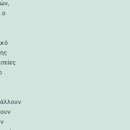
ρών,
 ο
ικό
της
ιτείες
ο
ιβάλλουν
χουν
ων