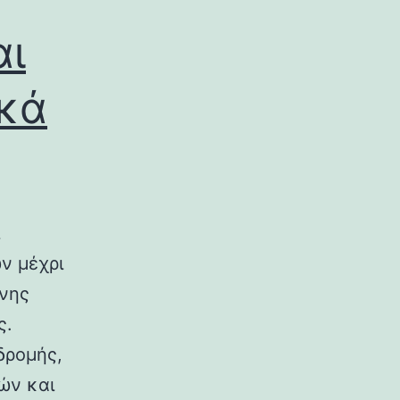
αι
ικά
ν μέχρι
ινης
ς.
δρομής,
ών και