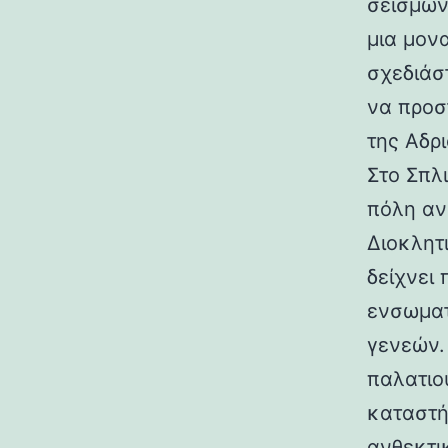
σεισμών.
μια μον
σχεδιάσ
να προσ
της Αδρι
Στο Σπλ
πόλη αν
Διοκλητ
δείχνει
ενσωματ
γενεών. 
παλατιο
καταστή
ανθεκτι