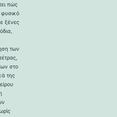
τει πώς
ο φυσικό
σε ξένες
όδια,
ηση των
πέτρας,
ίων στο
κά της
είρου
η
ων
ωρίς