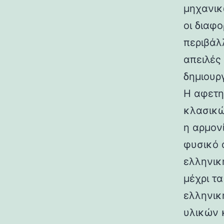
μηχανικ
οι διαφ
περιβάλ
απειλές
δημιουρ
Η αφετη
κλασικώ
η αρμον
φυσικό 
ελληνικ
μέχρι τ
ελληνικ
υλικών 