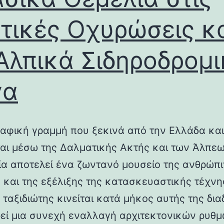
τικές Οχυρώσεις κ
Αλπικά Σιδηροδρομ
γα
αφική γραμμή που ξεκινά από την Ελλάδα και
ται μέσω της Δαλματικής Ακτής και των Άλπεω
λία αποτελεί ένα ζωντανό μουσείο της ανθρώπ
ς και της εξέλιξης της κατασκευαστικής τέχνη
 ταξιδιώτης κινείται κατά μήκος αυτής της δια
εί μια συνεχή εναλλαγή αρχιτεκτονικών ρυθμ