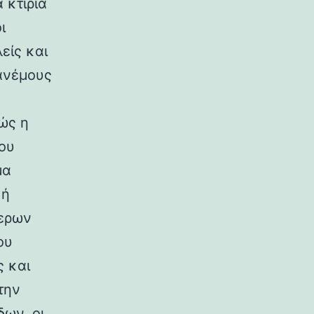
 κτίρια
ι
είς και
ανέμους
ώς η
ου
μα
κή
ερων
ου
ς και
την
ων, οι