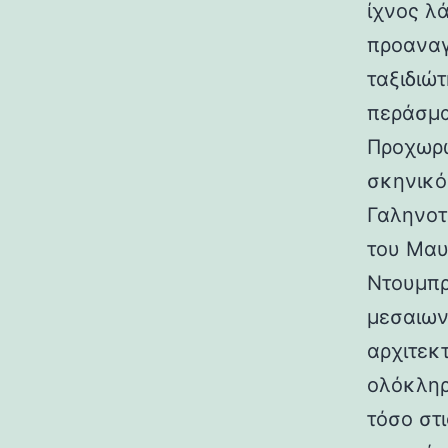
ίχνος λ
προαναγ
ταξιδιώτ
περάσμα
Προχωρώ
σκηνικό
Γαληνοτ
του Μαυ
Ντουμπρ
μεσαιων
αρχιτεκ
ολόκληρ
τόσο στι