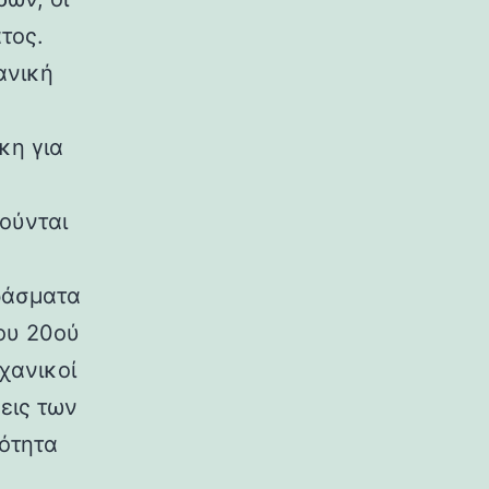
τος.
ανική
κη για
ούνται
ράσματα
ου 20ού
χανικοί
εις των
ρότητα