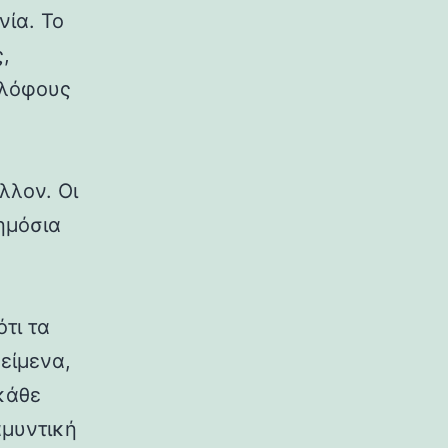
νία. Το
,
 λόφους
λλον. Οι
δημόσια
ότι τα
κείμενα,
κάθε
αμυντική