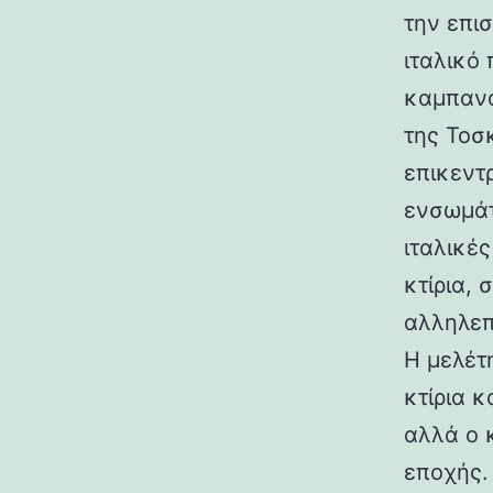
την επι
ιταλικό
καμπανα
της Τοσ
επικεντ
ενσωμάτ
ιταλικές
κτίρια,
αλληλεπ
Η μελέτη
κτίρια κ
αλλά ο 
εποχής.