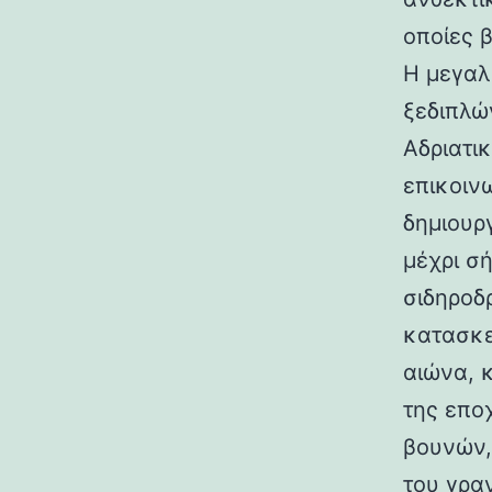
οποίες 
Η μεγαλ
ξεδιπλώ
Αδριατικ
επικοιν
δημιουρ
μέχρι σ
σιδηροδ
κατασκε
αιώνα, 
της επο
βουνών,
του γραν