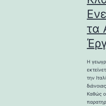
Ενε
τα 
Έρ
Η γεωγρ
εκτείνε
την Ιτα
διάνοια
Καθώς ο
παρατηρ