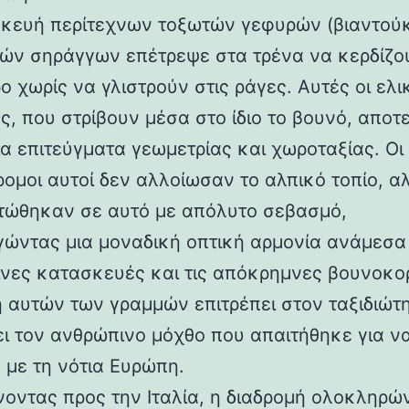
κευή περίτεχνων τοξωτών γεφυρών (βιαντούκ
δών σηράγγων επέτρεψε στα τρένα να κερδίζο
 χωρίς να γλιστρούν στις ράγες. Αυτές οι ελι
ς, που στρίβουν μέσα στο ίδιο το βουνό, αποτ
α επιτεύγματα γεωμετρίας και χωροταξίας. Οι
ρομοι αυτοί δεν αλλοίωσαν το αλπικό τοπίο, α
ώθηκαν σε αυτό με απόλυτο σεβασμό,
γώντας μια μοναδική οπτική αρμονία ανάμεσα 
νες κατασκευές και τις απόκρημνες βουνοκο
η αυτών των γραμμών επιτρέπει στον ταξιδιώτ
ει τον ανθρώπινο μόχθο που απαιτήθηκε για ν
 με τη νότια Ευρώπη.
νοντας προς την Ιταλία, η διαδρομή ολοκληρών