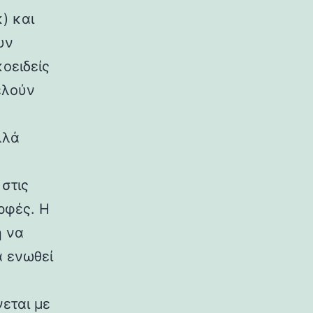
) και
υν
κοειδείς
ελούν
λλά
στις
ρφές. Η
η να
α ενωθεί
εται με