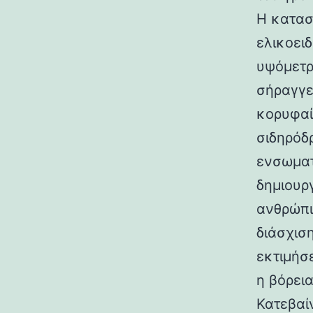
Η κατασ
ελικοει
υψόμετρο
σήραγγε
κορυφαί
σιδηρόδ
ενσωματ
δημιουρ
ανθρώπι
διάσχισ
εκτιμήσ
η βόρεια
Κατεβαί