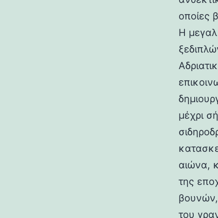
οποίες 
Η μεγαλ
ξεδιπλώ
Αδριατικ
επικοιν
δημιουρ
μέχρι σ
σιδηροδ
κατασκε
αιώνα, 
της επο
βουνών,
του γραν