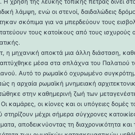
 Η χρήση της λευκής τοπικής πέτρας δίνει στα
αδική λάμψη, ενώ οι στενοί, δαιδαλώδεις δρόμο
τηκαν σκόπιμα για να μπερδεύουν τους εισβολ
τατεύουν τους κατοίκους από τους ισχυρούς 
ατικής.
ιτ, η μηχανική αποκτά μια άλλη διάσταση, καθ
απτύχθηκε μέσα στα σπλάχνα του Παλατιού τ
ιανού. Αυτό το ρωμαϊκό οχυρωμένο συγκρότη
 πώς η αρχαία ρωμαϊκή μνημειακή αρχιτεκτονι
ώθηκε στην καθημερινή ζωή των μεταγενέστ
Οι καμάρες, οι κίονες και οι υπόγειες δομές τ
ύ στηρίζουν μέχρι σήμερα σύγχρονες κατοικίε
ματα, αποδεικνύοντας τη διαχρονικότητα και 
κότητα των ρωμαϊκών κατασκευαστικών μεθόδ