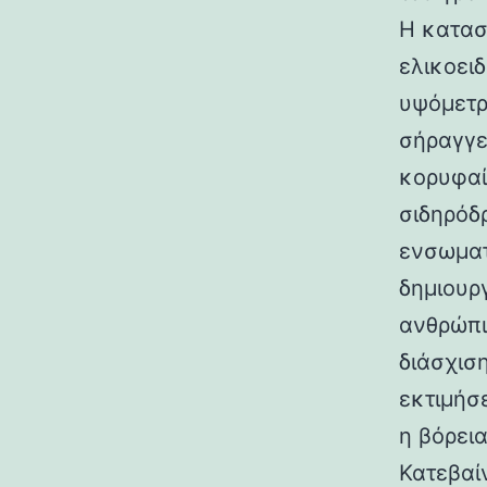
Η κατασ
ελικοει
υψόμετρο
σήραγγε
κορυφαί
σιδηρόδ
ενσωματ
δημιουρ
ανθρώπι
διάσχισ
εκτιμήσ
η βόρεια
Κατεβαί