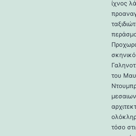
ίχνος λ
προαναγ
ταξιδιώτ
περάσμα
Προχωρώ
σκηνικό
Γαληνοτ
του Μαυ
Ντουμπρ
μεσαιων
αρχιτεκ
ολόκληρ
τόσο στι