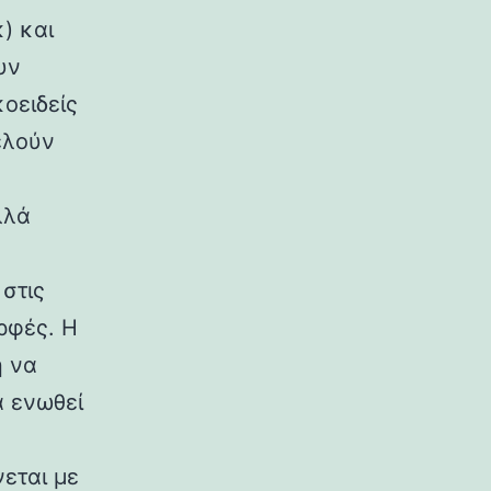
) και
υν
κοειδείς
ελούν
λλά
στις
ρφές. Η
η να
α ενωθεί
εται με