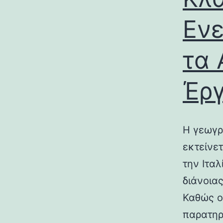
Ενε
τα 
Έρ
Η γεωγρ
εκτείνε
την Ιτα
διάνοια
Καθώς ο
παρατηρ