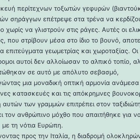
κευή περίτεχνων τοξωτών γεφυρών (βιαντούκ
δών σηράγγων επέτρεψε στα τρένα να κερδίζο
 χωρίς να γλιστρούν στις ράγες. Αυτές οι ελι
ς, που στρίβουν μέσα στο ίδιο το βουνό, αποτ
α επιτεύγματα γεωμετρίας και χωροταξίας. Οι
ρομοι αυτοί δεν αλλοίωσαν το αλπικό τοπίο, α
ώθηκαν σε αυτό με απόλυτο σεβασμό,
γώντας μια μοναδική οπτική αρμονία ανάμεσα 
νες κατασκευές και τις απόκρημνες βουνοκο
η αυτών των γραμμών επιτρέπει στον ταξιδιώτ
ει τον ανθρώπινο μόχθο που απαιτήθηκε για ν
 με τη νότια Ευρώπη.
νοντας προς την Ιταλία, η διαδρομή ολοκληρών