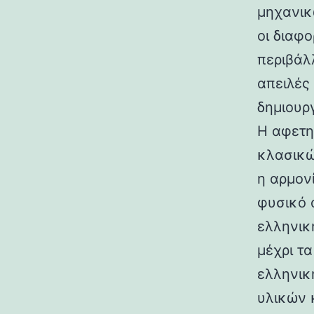
μηχανικ
οι διαφ
περιβάλ
απειλές
δημιουρ
Η αφετη
κλασικώ
η αρμον
φυσικό 
ελληνικ
μέχρι τ
ελληνικ
υλικών 