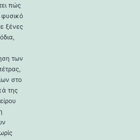
τει πώς
ο φυσικό
σε ξένες
όδια,
ηση των
πέτρας,
ίων στο
κά της
είρου
η
ων
ωρίς