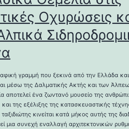
τικές Οχυρώσεις κ
Αλπικά Σιδηροδρομ
γα
αφική γραμμή που ξεκινά από την Ελλάδα και
ται μέσω της Δαλματικής Ακτής και των Άλπεω
λία αποτελεί ένα ζωντανό μουσείο της ανθρώπ
ς και της εξέλιξης της κατασκευαστικής τέχνη
 ταξιδιώτης κινείται κατά μήκος αυτής της δια
εί μια συνεχή εναλλαγή αρχιτεκτονικών ρυθμ