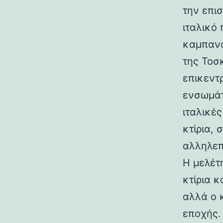
την επι
ιταλικό
καμπανα
της Τοσ
επικεντ
ενσωμάτ
ιταλικές
κτίρια,
αλληλεπ
Η μελέτη
κτίρια κ
αλλά ο 
εποχής.