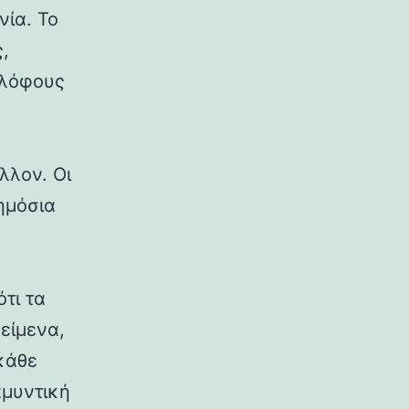
νία. Το
,
 λόφους
λλον. Οι
δημόσια
ότι τα
κείμενα,
κάθε
αμυντική