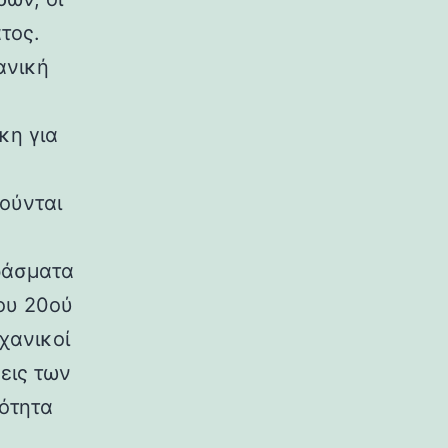
τος.
ανική
κη για
ούνται
ράσματα
ου 20ού
χανικοί
εις των
ρότητα