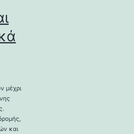
αι
ικά
ν μέχρι
ινης
ς.
δρομής,
ών και