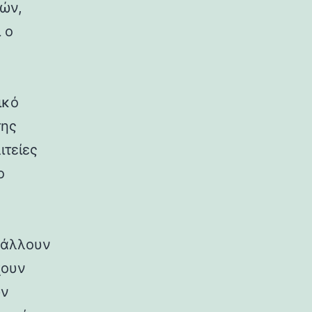
ρών,
 ο
ικό
της
ιτείες
ο
ιβάλλουν
χουν
ων