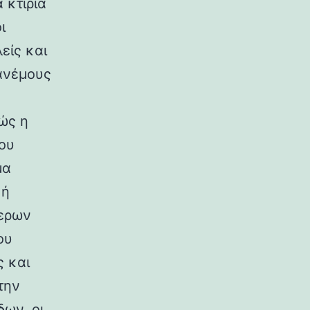
 κτίρια
ι
είς και
ανέμους
ώς η
ου
μα
κή
ερων
ου
ς και
την
ων, οι