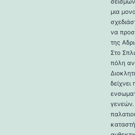
σεισμών.
μια μον
σχεδιάσ
να προσ
της Αδρι
Στο Σπλ
πόλη αν
Διοκλητ
δείχνει
ενσωματ
γενεών. 
παλατιο
καταστή
ανθεκτι