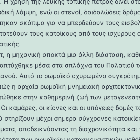
 Η χρήση της λευκής τοπικής πέτρας δίνει στα
αδική λάμψη, ενώ οι στενοί, δαιδαλώδεις δρόμο
τηκαν σκόπιμα για να μπερδεύουν τους εισβολ
τατεύουν τους κατοίκους από τους ισχυρούς 
ατικής.
ιτ, η μηχανική αποκτά μια άλλη διάσταση, καθ
απτύχθηκε μέσα στα σπλάχνα του Παλατιού τ
ιανού. Αυτό το ρωμαϊκό οχυρωμένο συγκρότη
 πώς η αρχαία ρωμαϊκή μνημειακή αρχιτεκτονι
ώθηκε στην καθημερινή ζωή των μεταγενέστ
Οι καμάρες, οι κίονες και οι υπόγειες δομές τ
ύ στηρίζουν μέχρι σήμερα σύγχρονες κατοικίε
ματα, αποδεικνύοντας τη διαχρονικότητα και 
κότητα των ρωμαϊκών κατασκευαστικών μεθόδ