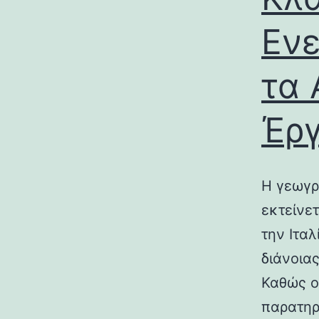
Ενε
τα 
Έρ
Η γεωγρ
εκτείνε
την Ιτα
διάνοια
Καθώς ο
παρατηρ