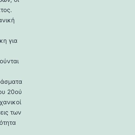
τος.
ανική
κη για
ούνται
ράσματα
ου 20ού
χανικοί
εις των
ρότητα