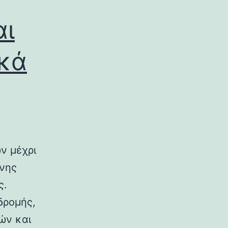
αι
ικά
ν μέχρι
ινης
ς.
δρομής,
ών και