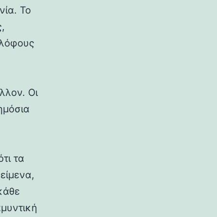
νία. Το
,
 λόφους
λλον. Οι
δημόσια
ότι τα
κείμενα,
κάθε
αμυντική