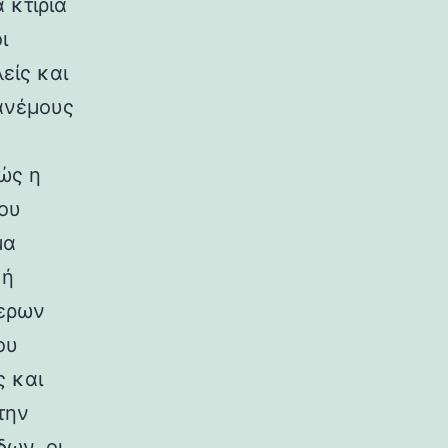
 κτίρια
ι
είς και
ανέμους
ώς η
ου
μα
κή
ερων
ου
ς και
την
ων, οι