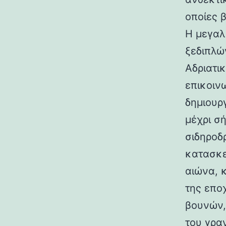
οποίες 
Η μεγαλ
ξεδιπλώ
Αδριατικ
επικοιν
δημιουρ
μέχρι σ
σιδηροδ
κατασκε
αιώνα, 
της επο
βουνών,
του γραν