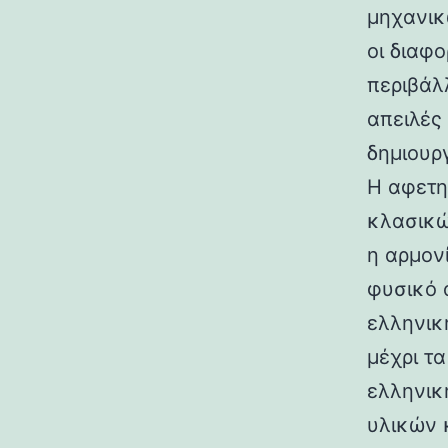
μηχανικ
οι διαφ
περιβάλ
απειλές
δημιουρ
Η αφετη
κλασικώ
η αρμον
φυσικό 
ελληνικ
μέχρι τ
ελληνικ
υλικών 