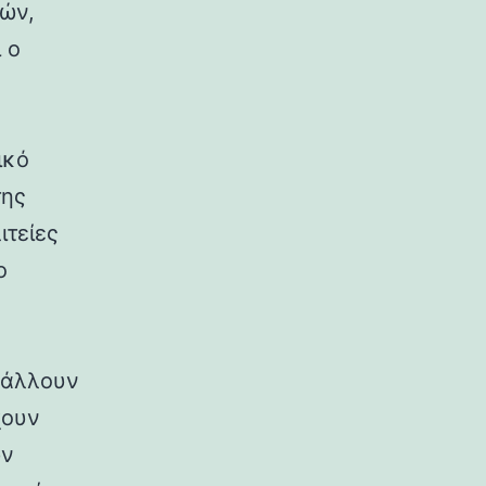
ρών,
 ο
ικό
της
ιτείες
ο
ιβάλλουν
χουν
ων