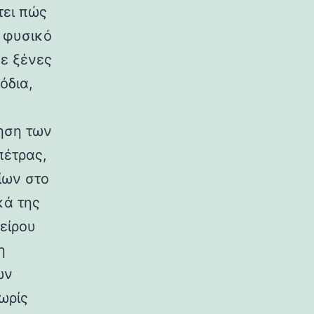
τει πώς
ο φυσικό
σε ξένες
όδια,
ηση των
πέτρας,
ίων στο
κά της
είρου
η
ων
ωρίς