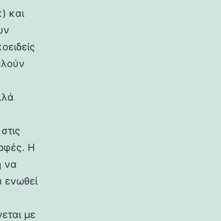
) και
υν
κοειδείς
ελούν
λλά
στις
ρφές. Η
η να
α ενωθεί
εται με