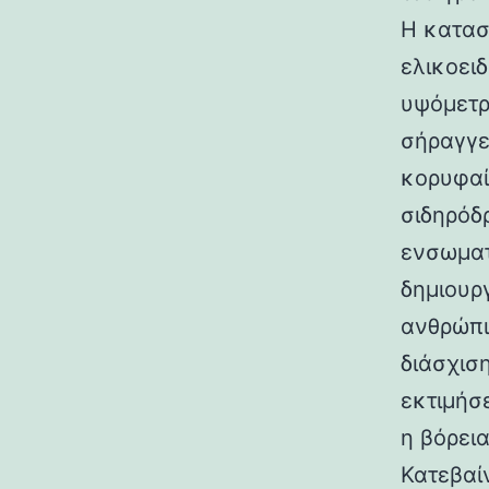
Η κατασ
ελικοει
υψόμετρο
σήραγγε
κορυφαί
σιδηρόδ
ενσωματ
δημιουρ
ανθρώπι
διάσχισ
εκτιμήσ
η βόρεια
Κατεβαί