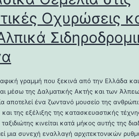
τικές Οχυρώσεις κ
Αλπικά Σιδηροδρομ
γα
αφική γραμμή που ξεκινά από την Ελλάδα και
ται μέσω της Δαλματικής Ακτής και των Άλπεω
λία αποτελεί ένα ζωντανό μουσείο της ανθρώπ
ς και της εξέλιξης της κατασκευαστικής τέχνη
 ταξιδιώτης κινείται κατά μήκος αυτής της δια
εί μια συνεχή εναλλαγή αρχιτεκτονικών ρυθμ