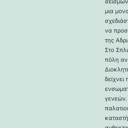
σεισμών.
μια μον
σχεδιάσ
να προσ
της Αδρι
Στο Σπλ
πόλη αν
Διοκλητ
δείχνει
ενσωματ
γενεών. 
παλατιο
καταστή
ανθεκτι