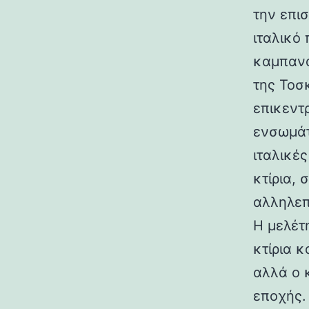
την επι
ιταλικό
καμπανα
της Τοσ
επικεντ
ενσωμάτ
ιταλικές
κτίρια,
αλληλεπ
Η μελέτη
κτίρια κ
αλλά ο 
εποχής.