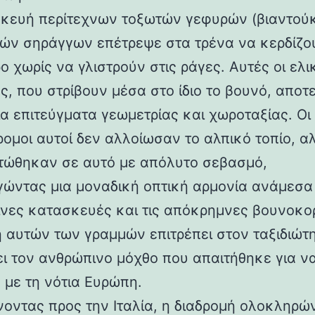
κευή περίτεχνων τοξωτών γεφυρών (βιαντούκ
δών σηράγγων επέτρεψε στα τρένα να κερδίζο
 χωρίς να γλιστρούν στις ράγες. Αυτές οι ελι
ς, που στρίβουν μέσα στο ίδιο το βουνό, αποτ
α επιτεύγματα γεωμετρίας και χωροταξίας. Οι
ρομοι αυτοί δεν αλλοίωσαν το αλπικό τοπίο, α
ώθηκαν σε αυτό με απόλυτο σεβασμό,
γώντας μια μοναδική οπτική αρμονία ανάμεσα 
νες κατασκευές και τις απόκρημνες βουνοκο
η αυτών των γραμμών επιτρέπει στον ταξιδιώτ
ει τον ανθρώπινο μόχθο που απαιτήθηκε για ν
 με τη νότια Ευρώπη.
νοντας προς την Ιταλία, η διαδρομή ολοκληρών