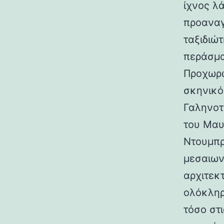
ίχνος λ
προαναγ
ταξιδιώτ
περάσμα
Προχωρώ
σκηνικό
Γαληνοτ
του Μαυ
Ντουμπρ
μεσαιων
αρχιτεκ
ολόκληρ
τόσο στι