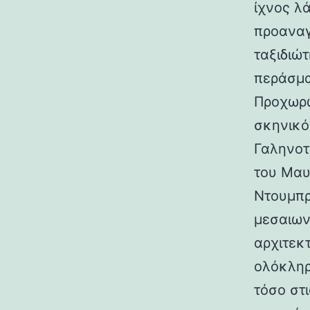
ίχνος λ
προαναγ
ταξιδιώτ
περάσμα
Προχωρώ
σκηνικό
Γαληνοτ
του Μαυ
Ντουμπρ
μεσαιων
αρχιτεκ
ολόκληρ
τόσο στι