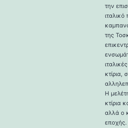
την επι
ιταλικό
καμπανα
της Τοσ
επικεντ
ενσωμάτ
ιταλικές
κτίρια,
αλληλεπ
Η μελέτη
κτίρια κ
αλλά ο 
εποχής.