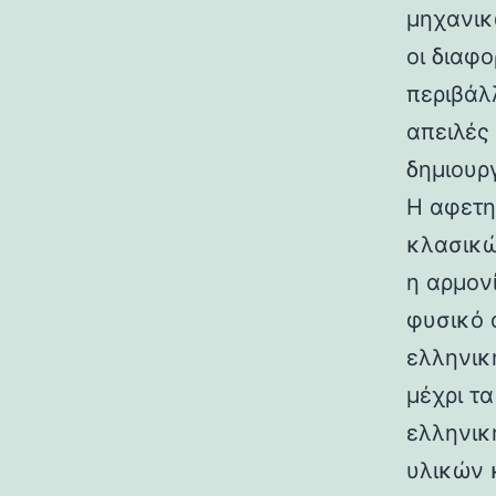
μηχανικ
οι διαφ
περιβάλ
απειλές
δημιουρ
Η αφετη
κλασικώ
η αρμον
φυσικό 
ελληνικ
μέχρι τ
ελληνικ
υλικών 