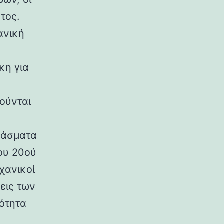
τος.
ανική
κη για
ούνται
ράσματα
ου 20ού
χανικοί
εις των
ρότητα