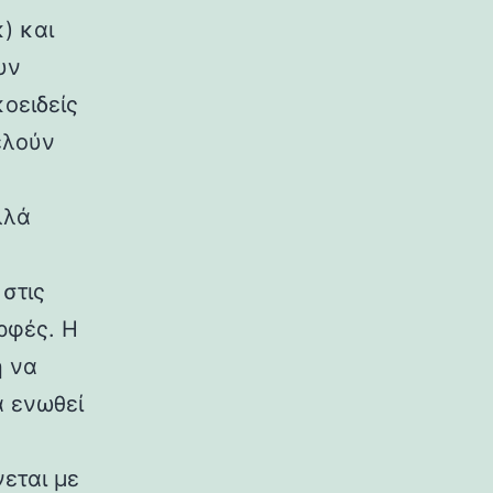
) και
υν
κοειδείς
ελούν
λλά
στις
ρφές. Η
η να
α ενωθεί
εται με