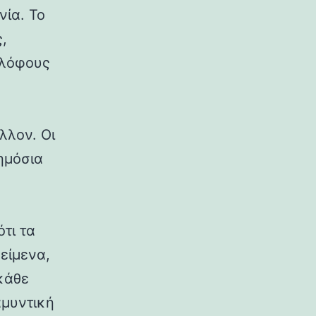
νία. Το
,
 λόφους
λλον. Οι
δημόσια
ότι τα
κείμενα,
κάθε
αμυντική