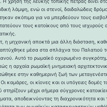
 Η χρήση της λευκής τοπικής πέτρας δίνει στα
αδική λάμψη, ενώ οι στενοί, δαιδαλώδεις δρόμο
τηκαν σκόπιμα για να μπερδεύουν τους εισβολ
τατεύουν τους κατοίκους από τους ισχυρούς 
ατικής.
ιτ, η μηχανική αποκτά μια άλλη διάσταση, καθ
απτύχθηκε μέσα στα σπλάχνα του Παλατιού τ
ιανού. Αυτό το ρωμαϊκό οχυρωμένο συγκρότη
 πώς η αρχαία ρωμαϊκή μνημειακή αρχιτεκτονι
ώθηκε στην καθημερινή ζωή των μεταγενέστ
Οι καμάρες, οι κίονες και οι υπόγειες δομές τ
ύ στηρίζουν μέχρι σήμερα σύγχρονες κατοικίε
ματα, αποδεικνύοντας τη διαχρονικότητα και 
κότητα των ρωμαϊκών κατασκευαστικών μεθόδ