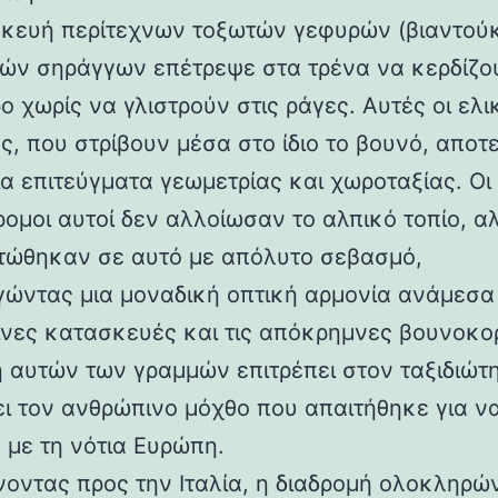
κευή περίτεχνων τοξωτών γεφυρών (βιαντούκ
δών σηράγγων επέτρεψε στα τρένα να κερδίζο
 χωρίς να γλιστρούν στις ράγες. Αυτές οι ελι
ς, που στρίβουν μέσα στο ίδιο το βουνό, αποτ
α επιτεύγματα γεωμετρίας και χωροταξίας. Οι
ρομοι αυτοί δεν αλλοίωσαν το αλπικό τοπίο, α
ώθηκαν σε αυτό με απόλυτο σεβασμό,
γώντας μια μοναδική οπτική αρμονία ανάμεσα 
νες κατασκευές και τις απόκρημνες βουνοκο
η αυτών των γραμμών επιτρέπει στον ταξιδιώτ
ει τον ανθρώπινο μόχθο που απαιτήθηκε για ν
 με τη νότια Ευρώπη.
νοντας προς την Ιταλία, η διαδρομή ολοκληρών