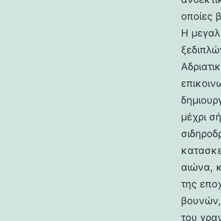
οποίες 
Η μεγαλ
ξεδιπλώ
Αδριατικ
επικοιν
δημιουρ
μέχρι σ
σιδηροδ
κατασκε
αιώνα, 
της επο
βουνών,
του γραν