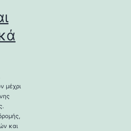
αι
ικά
ν μέχρι
ινης
ς.
δρομής,
ών και