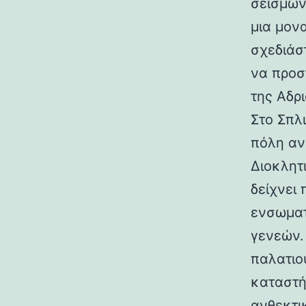
σεισμών.
μια μον
σχεδιάσ
να προσ
της Αδρι
Στο Σπλ
πόλη αν
Διοκλητ
δείχνει
ενσωματ
γενεών. 
παλατιο
καταστή
ανθεκτι