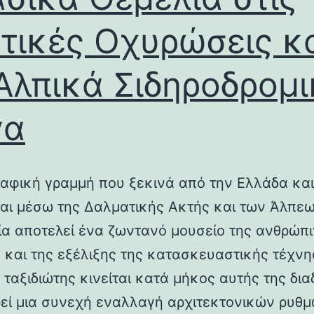
τικές Οχυρώσεις κ
Αλπικά Σιδηροδρομ
γα
αφική γραμμή που ξεκινά από την Ελλάδα και
ται μέσω της Δαλματικής Ακτής και των Άλπεω
λία αποτελεί ένα ζωντανό μουσείο της ανθρώπ
ς και της εξέλιξης της κατασκευαστικής τέχνη
 ταξιδιώτης κινείται κατά μήκος αυτής της δια
εί μια συνεχή εναλλαγή αρχιτεκτονικών ρυθμ