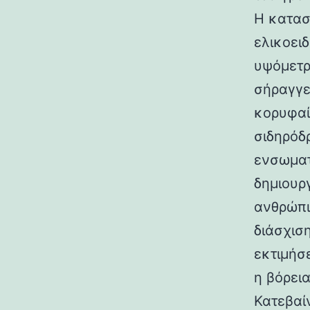
Η κατασ
ελικοει
υψόμετρο
σήραγγε
κορυφαί
σιδηρόδ
ενσωματ
δημιουρ
ανθρώπι
διάσχισ
εκτιμήσ
η βόρεια
Κατεβαί