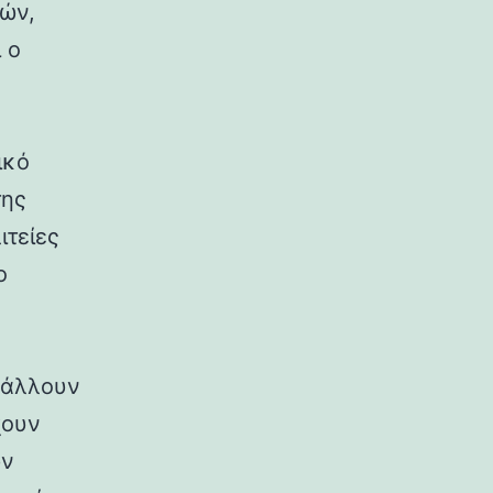
ρών,
 ο
ικό
της
ιτείες
ο
ιβάλλουν
χουν
ων