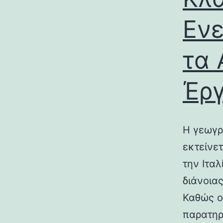
Ενε
τα 
Έρ
Η γεωγρ
εκτείνε
την Ιτα
διάνοια
Καθώς ο
παρατηρ