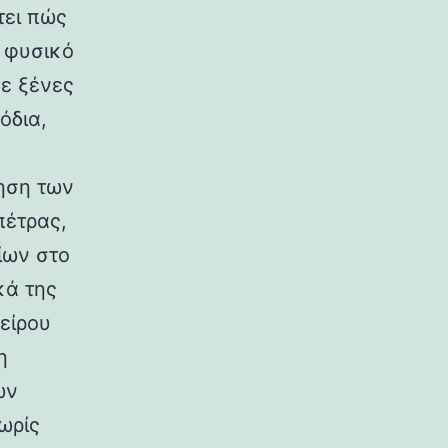
τει πώς
ο φυσικό
σε ξένες
όδια,
ηση των
πέτρας,
ίων στο
κά της
είρου
η
ων
ωρίς