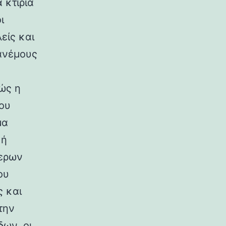
 κτίρια
ι
είς και
ανέμους
ώς η
ου
μα
κή
ερων
ου
ς και
την
ων, οι