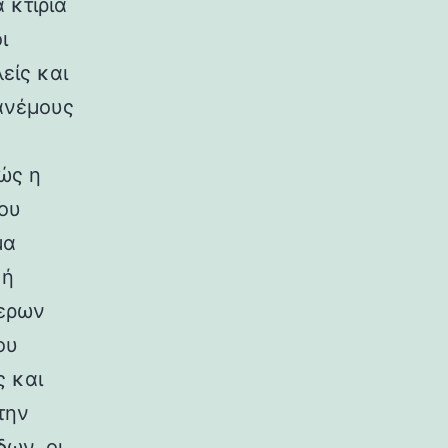
 κτίρια
ι
είς και
ανέμους
ώς η
ου
μα
κή
ερων
ου
ς και
την
ων, οι