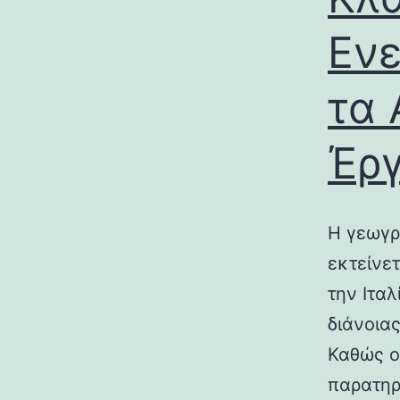
Ενε
τα 
Έρ
Η γεωγρ
εκτείνε
την Ιτα
διάνοια
Καθώς ο
παρατηρ