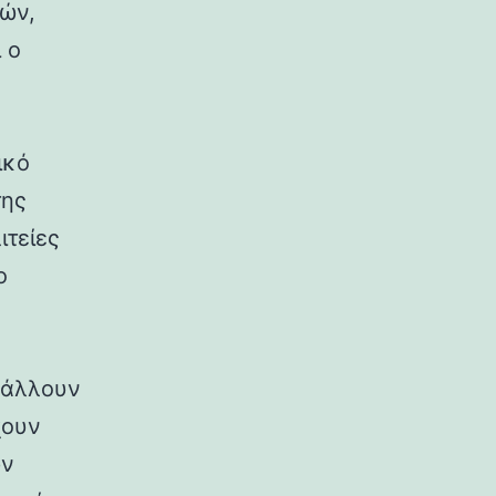
ρών,
 ο
ικό
της
ιτείες
ο
ιβάλλουν
χουν
ων