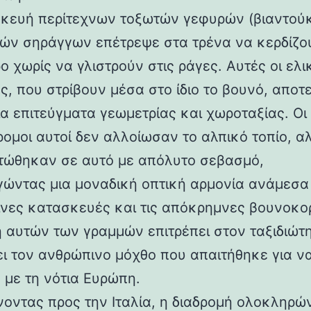
κευή περίτεχνων τοξωτών γεφυρών (βιαντούκ
δών σηράγγων επέτρεψε στα τρένα να κερδίζο
 χωρίς να γλιστρούν στις ράγες. Αυτές οι ελι
ς, που στρίβουν μέσα στο ίδιο το βουνό, αποτ
α επιτεύγματα γεωμετρίας και χωροταξίας. Οι
ρομοι αυτοί δεν αλλοίωσαν το αλπικό τοπίο, α
ώθηκαν σε αυτό με απόλυτο σεβασμό,
γώντας μια μοναδική οπτική αρμονία ανάμεσα 
νες κατασκευές και τις απόκρημνες βουνοκο
η αυτών των γραμμών επιτρέπει στον ταξιδιώτ
ει τον ανθρώπινο μόχθο που απαιτήθηκε για ν
 με τη νότια Ευρώπη.
νοντας προς την Ιταλία, η διαδρομή ολοκληρών