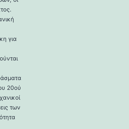
τος.
ανική
κη για
ούνται
ράσματα
ου 20ού
χανικοί
εις των
ρότητα