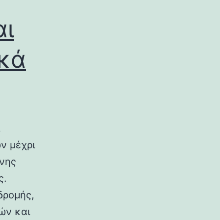
αι
ικά
ν μέχρι
ινης
ς.
δρομής,
ών και