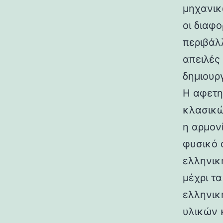
μηχανικ
οι διαφ
περιβάλ
απειλές
δημιουρ
Η αφετη
κλασικώ
η αρμον
φυσικό 
ελληνικ
μέχρι τ
ελληνικ
υλικών 