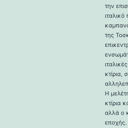
την επι
ιταλικό
καμπανα
της Τοσ
επικεντ
ενσωμάτ
ιταλικές
κτίρια,
αλληλεπ
Η μελέτη
κτίρια κ
αλλά ο 
εποχής.