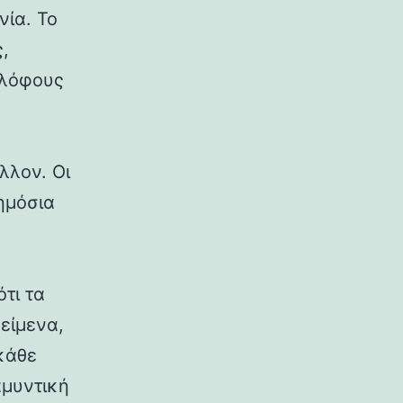
νία. Το
,
 λόφους
λλον. Οι
δημόσια
ότι τα
κείμενα,
κάθε
αμυντική