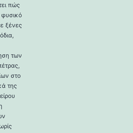
τει πώς
ο φυσικό
σε ξένες
όδια,
ηση των
πέτρας,
ίων στο
κά της
είρου
η
ων
ωρίς