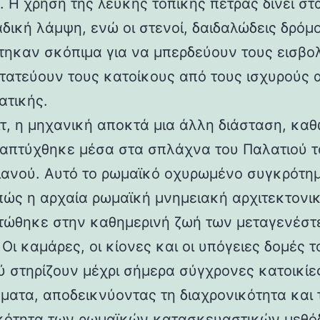
 Η χρήση της λευκής τοπικής πέτρας δίνει στα
αδική λάμψη, ενώ οι στενοί, δαιδαλώδεις δρόμο
τηκαν σκόπιμα για να μπερδεύουν τους εισβολ
τατεύουν τους κατοίκους από τους ισχυρούς 
ατικής.
ιτ, η μηχανική αποκτά μια άλλη διάσταση, καθ
απτύχθηκε μέσα στα σπλάχνα του Παλατιού τ
ιανού. Αυτό το ρωμαϊκό οχυρωμένο συγκρότη
 πώς η αρχαία ρωμαϊκή μνημειακή αρχιτεκτονι
ώθηκε στην καθημερινή ζωή των μεταγενέστ
Οι καμάρες, οι κίονες και οι υπόγειες δομές τ
ύ στηρίζουν μέχρι σήμερα σύγχρονες κατοικίε
ματα, αποδεικνύοντας τη διαχρονικότητα και 
κότητα των ρωμαϊκών κατασκευαστικών μεθόδ