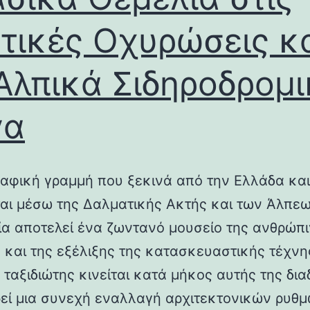
τικές Οχυρώσεις κ
Αλπικά Σιδηροδρομ
γα
αφική γραμμή που ξεκινά από την Ελλάδα και
ται μέσω της Δαλματικής Ακτής και των Άλπεω
λία αποτελεί ένα ζωντανό μουσείο της ανθρώπ
ς και της εξέλιξης της κατασκευαστικής τέχνη
 ταξιδιώτης κινείται κατά μήκος αυτής της δια
εί μια συνεχή εναλλαγή αρχιτεκτονικών ρυθμ