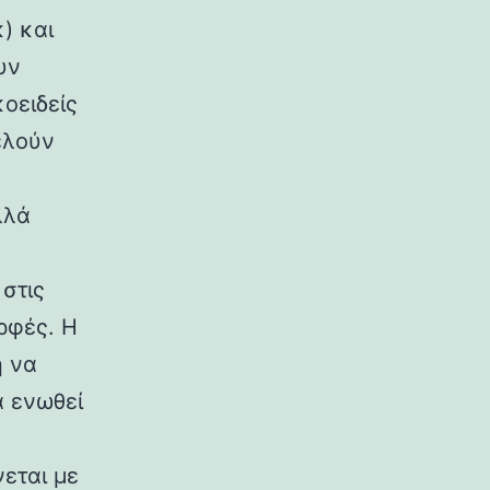
) και
υν
κοειδείς
ελούν
λλά
στις
ρφές. Η
η να
α ενωθεί
εται με