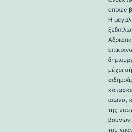
οποίες 
Η μεγαλ
ξεδιπλώ
Αδριατικ
επικοιν
δημιουρ
μέχρι σ
σιδηροδ
κατασκε
αιώνα, 
της επο
βουνών,
του γραν