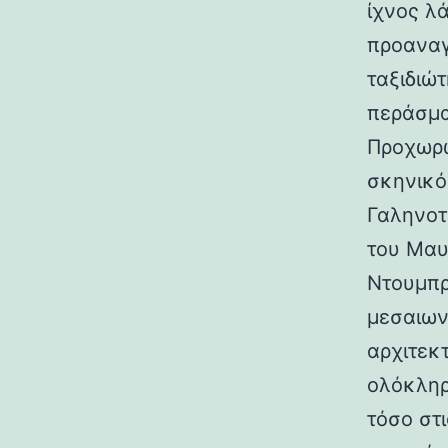
ίχνος λ
προαναγ
ταξιδιώτ
περάσμα
Προχωρώ
σκηνικό
Γαληνοτ
του Μαυ
Ντουμπρ
μεσαιων
αρχιτεκ
ολόκληρ
τόσο στι