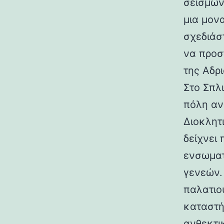
σεισμών.
μια μον
σχεδιάσ
να προσ
της Αδρι
Στο Σπλ
πόλη αν
Διοκλητ
δείχνει
ενσωματ
γενεών. 
παλατιο
καταστή
ανθεκτι