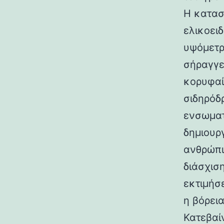
Η κατασ
ελικοει
υψόμετρο
σήραγγε
κορυφαί
σιδηρόδ
ενσωματ
δημιουρ
ανθρώπι
διάσχισ
εκτιμήσ
η βόρεια
Κατεβαί