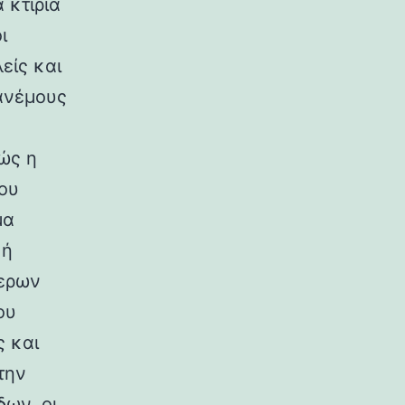
 κτίρια
ι
είς και
ανέμους
ώς η
ου
μα
κή
ερων
ου
ς και
την
ων, οι