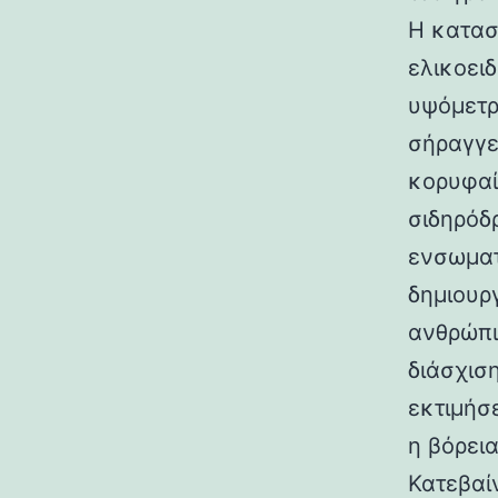
Η κατασ
ελικοει
υψόμετρο
σήραγγε
κορυφαί
σιδηρόδ
ενσωματ
δημιουρ
ανθρώπι
διάσχισ
εκτιμήσ
η βόρεια
Κατεβαί