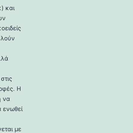
) και
υν
κοειδείς
ελούν
λλά
στις
ρφές. Η
η να
α ενωθεί
εται με