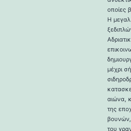
οποίες 
Η μεγαλ
ξεδιπλώ
Αδριατικ
επικοιν
δημιουρ
μέχρι σ
σιδηροδ
κατασκε
αιώνα, 
της επο
βουνών,
του γραν