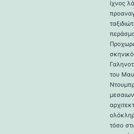
ίχνος λ
προαναγ
ταξιδιώτ
περάσμα
Προχωρώ
σκηνικό
Γαληνοτ
του Μαυ
Ντουμπρ
μεσαιων
αρχιτεκ
ολόκληρ
τόσο στι