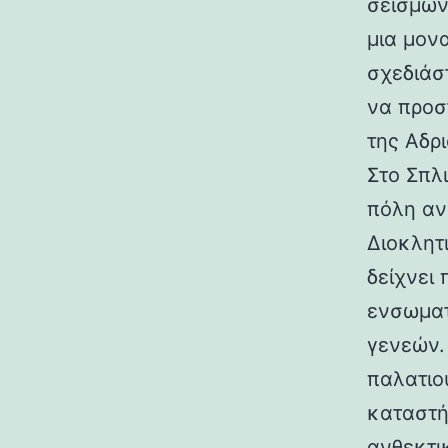
σεισμών.
μια μον
σχεδιάσ
να προσ
της Αδρι
Στο Σπλ
πόλη αν
Διοκλητ
δείχνει
ενσωματ
γενεών. 
παλατιο
καταστή
ανθεκτι