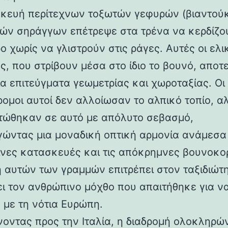
κευή περίτεχνων τοξωτών γεφυρών (βιαντούκ
δών σηράγγων επέτρεψε στα τρένα να κερδίζο
 χωρίς να γλιστρούν στις ράγες. Αυτές οι ελι
ς, που στρίβουν μέσα στο ίδιο το βουνό, αποτ
α επιτεύγματα γεωμετρίας και χωροταξίας. Οι
ρομοι αυτοί δεν αλλοίωσαν το αλπικό τοπίο, α
ώθηκαν σε αυτό με απόλυτο σεβασμό,
γώντας μια μοναδική οπτική αρμονία ανάμεσα 
νες κατασκευές και τις απόκρημνες βουνοκο
η αυτών των γραμμών επιτρέπει στον ταξιδιώτ
ει τον ανθρώπινο μόχθο που απαιτήθηκε για ν
 με τη νότια Ευρώπη.
νοντας προς την Ιταλία, η διαδρομή ολοκληρών