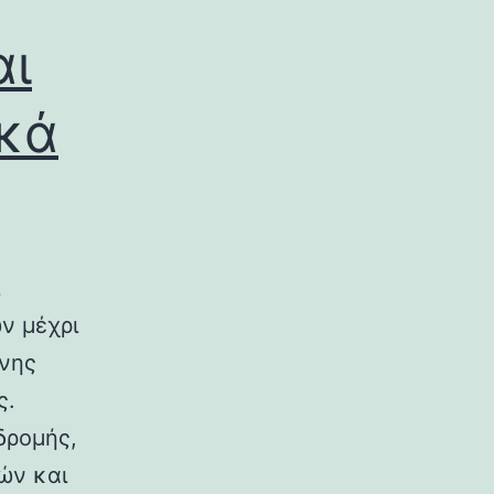
αι
ικά
ν μέχρι
ινης
ς.
δρομής,
ών και