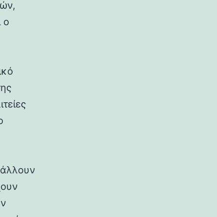
ρών,
 ο
ικό
της
ιτείες
ο
ιβάλλουν
χουν
ων