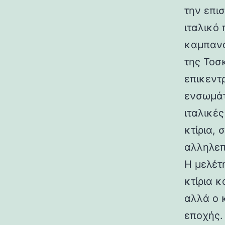
την επι
ιταλικό
καμπανα
της Τοσ
επικεντ
ενσωμάτ
ιταλικές
κτίρια,
αλληλεπ
Η μελέτη
κτίρια κ
αλλά ο 
εποχής.