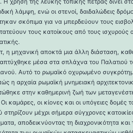
 Η χρήση της λευκής τοπικής πέτρας δίνει στα
αδική λάμψη, ενώ οι στενοί, δαιδαλώδεις δρόμο
τηκαν σκόπιμα για να μπερδεύουν τους εισβολ
τατεύουν τους κατοίκους από τους ισχυρούς 
ατικής.
ιτ, η μηχανική αποκτά μια άλλη διάσταση, καθ
απτύχθηκε μέσα στα σπλάχνα του Παλατιού τ
ιανού. Αυτό το ρωμαϊκό οχυρωμένο συγκρότη
 πώς η αρχαία ρωμαϊκή μνημειακή αρχιτεκτονι
ώθηκε στην καθημερινή ζωή των μεταγενέστ
Οι καμάρες, οι κίονες και οι υπόγειες δομές τ
ύ στηρίζουν μέχρι σήμερα σύγχρονες κατοικίε
ματα, αποδεικνύοντας τη διαχρονικότητα και 
κότητα των ρωμαϊκών κατασκευαστικών μεθόδ