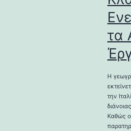
Ενε
τα 
Έρ
Η γεωγρ
εκτείνε
την Ιτα
διάνοια
Καθώς ο
παρατηρ