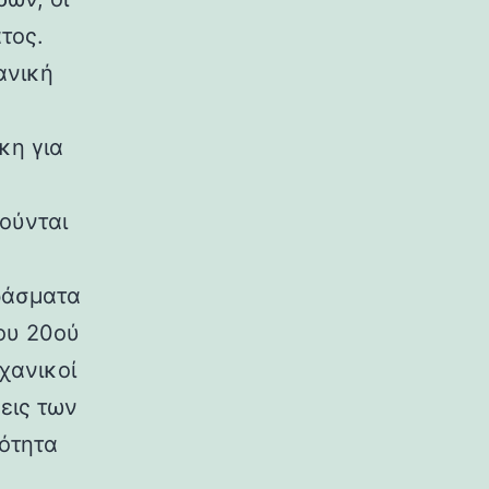
τος.
ανική
κη για
ούνται
ράσματα
ου 20ού
χανικοί
εις των
ρότητα