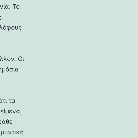
νία. Το
,
 λόφους
λλον. Οι
δημόσια
ότι τα
κείμενα,
κάθε
αμυντική