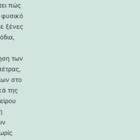
τει πώς
ο φυσικό
σε ξένες
όδια,
ηση των
πέτρας,
ίων στο
κά της
είρου
η
ων
ωρίς