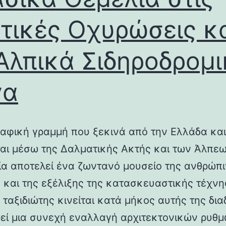
τικές Οχυρώσεις κ
Αλπικά Σιδηροδρομ
γα
αφική γραμμή που ξεκινά από την Ελλάδα και
ται μέσω της Δαλματικής Ακτής και των Άλπεω
λία αποτελεί ένα ζωντανό μουσείο της ανθρώπ
ς και της εξέλιξης της κατασκευαστικής τέχνη
 ταξιδιώτης κινείται κατά μήκος αυτής της δια
εί μια συνεχή εναλλαγή αρχιτεκτονικών ρυθμ