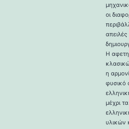
μηχανικ
οι διαφ
περιβάλ
απειλές
δημιουρ
Η αφετη
κλασικώ
η αρμον
φυσικό 
ελληνικ
μέχρι τ
ελληνικ
υλικών 