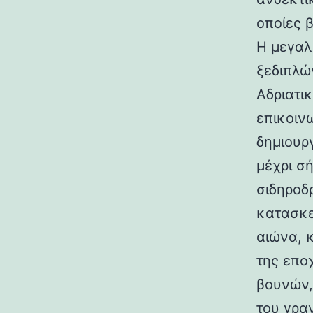
οποίες 
Η μεγαλ
ξεδιπλώ
Αδριατικ
επικοιν
δημιουρ
μέχρι σ
σιδηροδ
κατασκε
αιώνα, 
της επο
βουνών,
του γραν