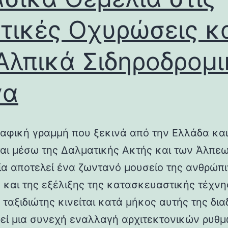
τικές Οχυρώσεις κ
Αλπικά Σιδηροδρομ
γα
αφική γραμμή που ξεκινά από την Ελλάδα και
ται μέσω της Δαλματικής Ακτής και των Άλπεω
λία αποτελεί ένα ζωντανό μουσείο της ανθρώπ
ς και της εξέλιξης της κατασκευαστικής τέχνη
 ταξιδιώτης κινείται κατά μήκος αυτής της δια
εί μια συνεχή εναλλαγή αρχιτεκτονικών ρυθμ