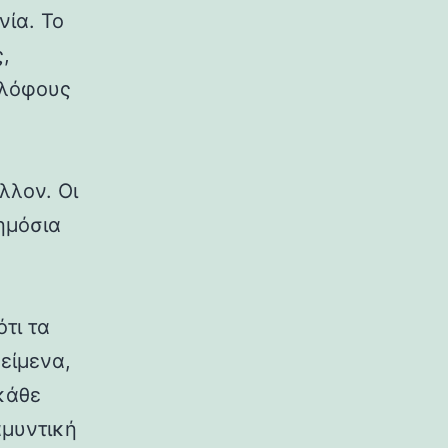
νία. Το
,
 λόφους
λλον. Οι
δημόσια
ότι τα
κείμενα,
κάθε
αμυντική