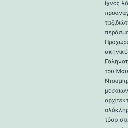
ίχνος λ
προαναγ
ταξιδιώτ
περάσμα
Προχωρώ
σκηνικό
Γαληνοτ
του Μαυ
Ντουμπρ
μεσαιων
αρχιτεκ
ολόκληρ
τόσο στι