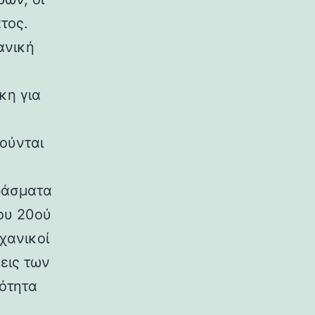
τος.
ανική
κη για
ούνται
ράσματα
ου 20ού
χανικοί
εις των
ρότητα