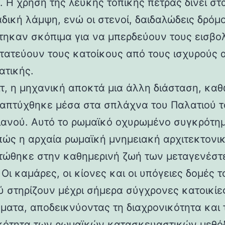
 Η χρήση της λευκής τοπικής πέτρας δίνει στα
αδική λάμψη, ενώ οι στενοί, δαιδαλώδεις δρόμο
τηκαν σκόπιμα για να μπερδεύουν τους εισβολ
τατεύουν τους κατοίκους από τους ισχυρούς 
ατικής.
ιτ, η μηχανική αποκτά μια άλλη διάσταση, καθ
απτύχθηκε μέσα στα σπλάχνα του Παλατιού τ
ιανού. Αυτό το ρωμαϊκό οχυρωμένο συγκρότη
 πώς η αρχαία ρωμαϊκή μνημειακή αρχιτεκτονι
ώθηκε στην καθημερινή ζωή των μεταγενέστ
Οι καμάρες, οι κίονες και οι υπόγειες δομές τ
ύ στηρίζουν μέχρι σήμερα σύγχρονες κατοικίε
ματα, αποδεικνύοντας τη διαχρονικότητα και 
κότητα των ρωμαϊκών κατασκευαστικών μεθόδ