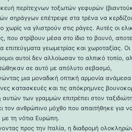
κευή περίτεχνων τοξωτών γεφυρών (βιαντούκ
δών σηράγγων επέτρεψε στα τρένα να κερδίζο
 χωρίς να γλιστρούν στις ράγες. Αυτές οι ελι
ς, που στρίβουν μέσα στο ίδιο το βουνό, αποτ
α επιτεύγματα γεωμετρίας και χωροταξίας. Οι
ρομοι αυτοί δεν αλλοίωσαν το αλπικό τοπίο, α
ώθηκαν σε αυτό με απόλυτο σεβασμό,
γώντας μια μοναδική οπτική αρμονία ανάμεσα 
νες κατασκευές και τις απόκρημνες βουνοκο
η αυτών των γραμμών επιτρέπει στον ταξιδιώτ
ει τον ανθρώπινο μόχθο που απαιτήθηκε για ν
 με τη νότια Ευρώπη.
νοντας προς την Ιταλία, η διαδρομή ολοκληρών