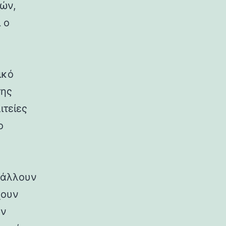
ρών,
 ο
ικό
της
ιτείες
ο
ιβάλλουν
χουν
ων