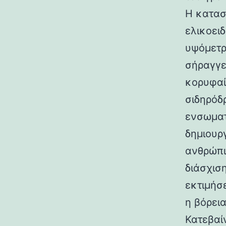
Η κατασ
ελικοει
υψόμετρο
σήραγγε
κορυφαί
σιδηρόδ
ενσωματ
δημιουρ
ανθρώπι
διάσχισ
εκτιμήσ
η βόρεια
Κατεβαί