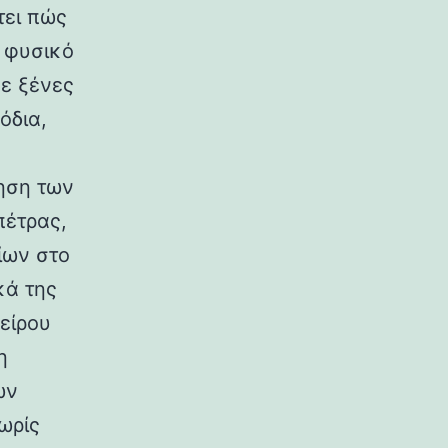
τει πώς
ο φυσικό
σε ξένες
όδια,
ηση των
πέτρας,
ίων στο
κά της
είρου
η
ων
ωρίς