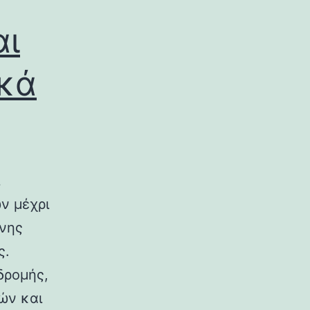
αι
ικά
ν μέχρι
ινης
ς.
δρομής,
ών και