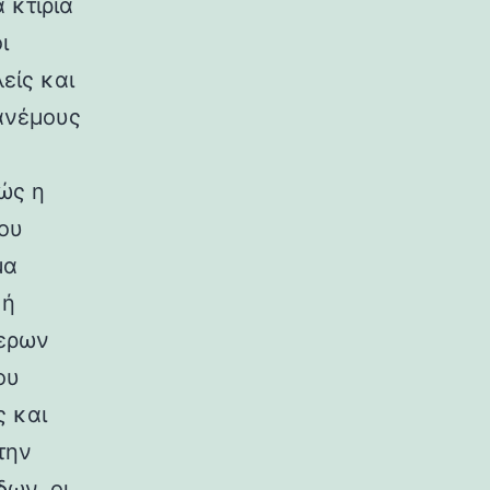
 κτίρια
ι
είς και
ανέμους
ώς η
ου
μα
κή
ερων
ου
ς και
την
ων, οι