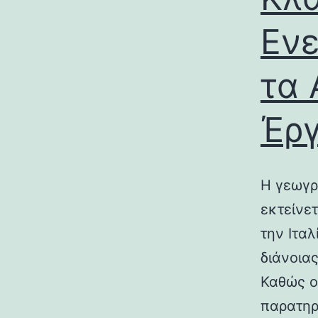
Ενε
τα 
Έρ
Η γεωγρ
εκτείνε
την Ιτα
διάνοια
Καθώς ο
παρατηρ