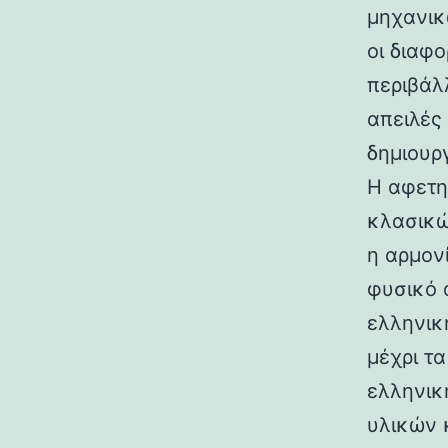
μηχανικ
οι διαφ
περιβάλ
απειλές
δημιουρ
Η αφετη
κλασικώ
η αρμον
φυσικό 
ελληνικ
μέχρι τ
ελληνικ
υλικών 