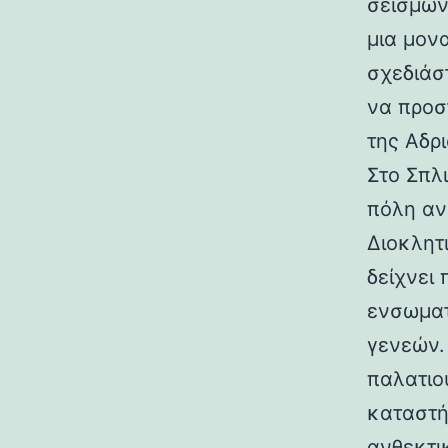
σεισμών.
μια μον
σχεδιάσ
να προσ
της Αδρι
Στο Σπλ
πόλη αν
Διοκλητ
δείχνει
ενσωματ
γενεών. 
παλατιο
καταστή
ανθεκτι