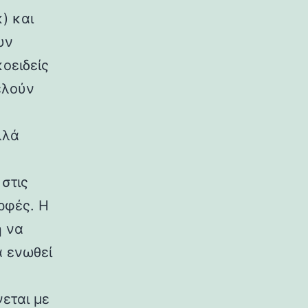
) και
υν
κοειδείς
ελούν
λλά
στις
ρφές. Η
η να
α ενωθεί
εται με