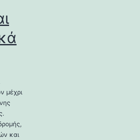
αι
ικά
ν μέχρι
ινης
ς.
δρομής,
ών και