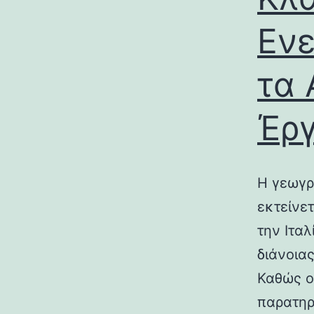
Ενε
τα 
Έρ
Η γεωγρ
εκτείνε
την Ιτα
διάνοια
Καθώς ο
παρατηρ