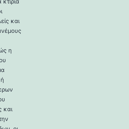
 κτίρια
ι
είς και
ανέμους
ώς η
ου
μα
κή
ερων
ου
ς και
την
ων, οι