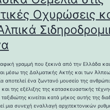
τικές Οχυρώσεις κ
Αλπικά Σιδηροδρομ
γα
αφική γραμμή που ξεκινά από την Ελλάδα και
ται μέσω της Δαλματικής Ακτής και των Άλπεω
λία αποτελεί ένα ζωντανό μουσείο της ανθρώπ
ς και της εξέλιξης της κατασκευαστικής τέχνη
 ταξιδιώτης κινείται κατά μήκος αυτής της δια
εί μια συνεχή εναλλαγή αρχιτεκτονικών ρυθμ