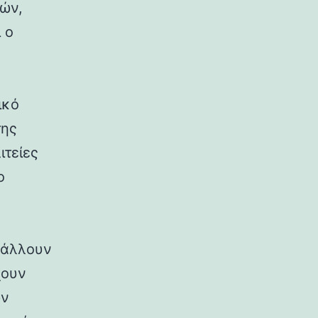
ρών,
 ο
ικό
της
ιτείες
ο
ιβάλλουν
χουν
ων