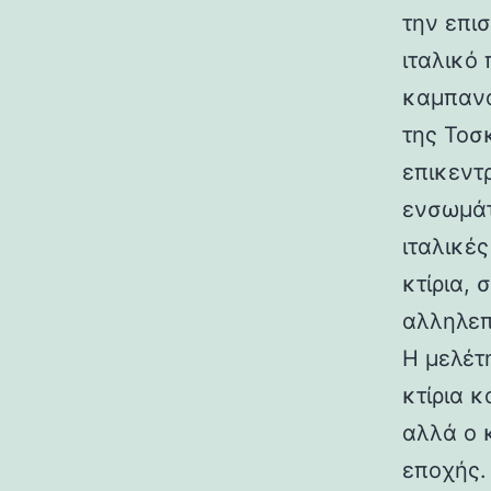
την επι
ιταλικό
καμπανα
της Τοσ
επικεντ
ενσωμάτ
ιταλικές
κτίρια,
αλληλεπ
Η μελέτη
κτίρια κ
αλλά ο 
εποχής.