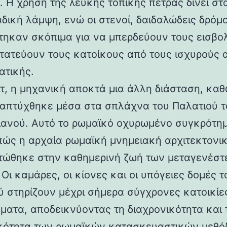
 Η χρήση της λευκής τοπικής πέτρας δίνει στα
αδική λάμψη, ενώ οι στενοί, δαιδαλώδεις δρόμο
τηκαν σκόπιμα για να μπερδεύουν τους εισβολ
τατεύουν τους κατοίκους από τους ισχυρούς 
ατικής.
ιτ, η μηχανική αποκτά μια άλλη διάσταση, καθ
απτύχθηκε μέσα στα σπλάχνα του Παλατιού τ
ιανού. Αυτό το ρωμαϊκό οχυρωμένο συγκρότη
 πώς η αρχαία ρωμαϊκή μνημειακή αρχιτεκτονι
ώθηκε στην καθημερινή ζωή των μεταγενέστ
Οι καμάρες, οι κίονες και οι υπόγειες δομές τ
ύ στηρίζουν μέχρι σήμερα σύγχρονες κατοικίε
ματα, αποδεικνύοντας τη διαχρονικότητα και 
κότητα των ρωμαϊκών κατασκευαστικών μεθόδ