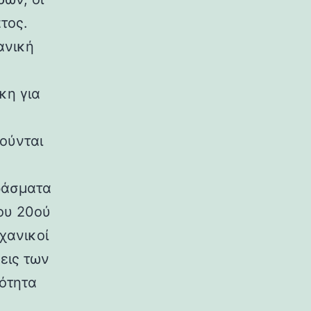
τος.
ανική
κη για
ούνται
ράσματα
ου 20ού
χανικοί
εις των
ρότητα