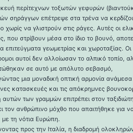
κευή περίτεχνων τοξωτών γεφυρών (βιαντούκ
δών σηράγγων επέτρεψε στα τρένα να κερδίζο
 χωρίς να γλιστρούν στις ράγες. Αυτές οι ελι
ς, που στρίβουν μέσα στο ίδιο το βουνό, αποτ
α επιτεύγματα γεωμετρίας και χωροταξίας. Οι
ρομοι αυτοί δεν αλλοίωσαν το αλπικό τοπίο, α
ώθηκαν σε αυτό με απόλυτο σεβασμό,
γώντας μια μοναδική οπτική αρμονία ανάμεσα 
νες κατασκευές και τις απόκρημνες βουνοκο
η αυτών των γραμμών επιτρέπει στον ταξιδιώτ
ει τον ανθρώπινο μόχθο που απαιτήθηκε για ν
 με τη νότια Ευρώπη.
νοντας προς την Ιταλία, η διαδρομή ολοκληρών