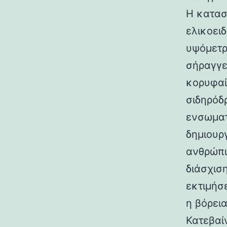
Η κατασ
ελικοει
υψόμετρο
σήραγγε
κορυφαί
σιδηρόδ
ενσωματ
δημιουρ
ανθρώπι
διάσχισ
εκτιμήσ
η βόρεια
Κατεβαί