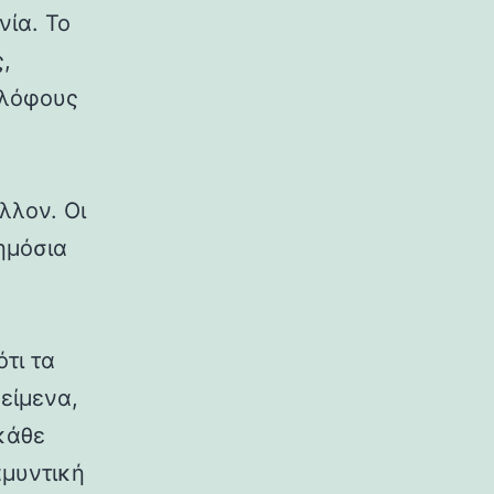
νία. Το
,
 λόφους
λλον. Οι
δημόσια
ότι τα
κείμενα,
κάθε
αμυντική