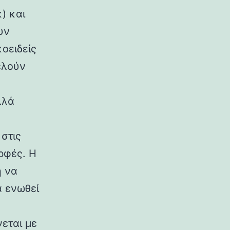
) και
υν
κοειδείς
ελούν
λλά
στις
ρφές. Η
η να
α ενωθεί
εται με