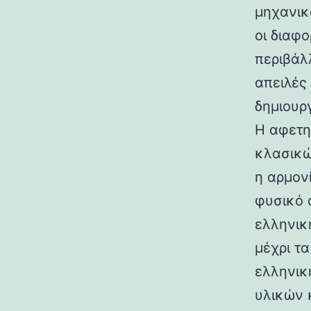
μηχανικ
οι διαφ
περιβάλ
απειλές
δημιουρ
Η αφετη
κλασικώ
η αρμον
φυσικό 
ελληνικ
μέχρι τ
ελληνικ
υλικών 