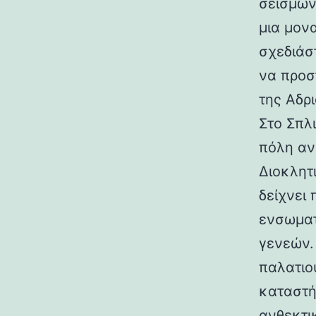
σεισμών.
μια μον
σχεδιάσ
να προσ
της Αδρι
Στο Σπλ
πόλη αν
Διοκλητ
δείχνει
ενσωματ
γενεών. 
παλατιο
καταστή
ανθεκτι