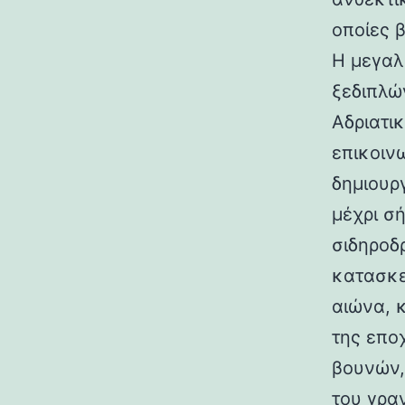
οποίες 
Η μεγαλ
ξεδιπλώ
Αδριατικ
επικοιν
δημιουρ
μέχρι σ
σιδηροδ
κατασκε
αιώνα, 
της επο
βουνών,
του γραν