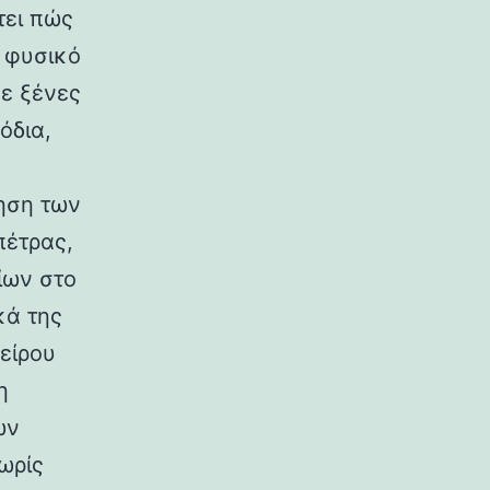
τει πώς
ο φυσικό
σε ξένες
όδια,
ηση των
πέτρας,
ίων στο
κά της
είρου
η
ων
ωρίς