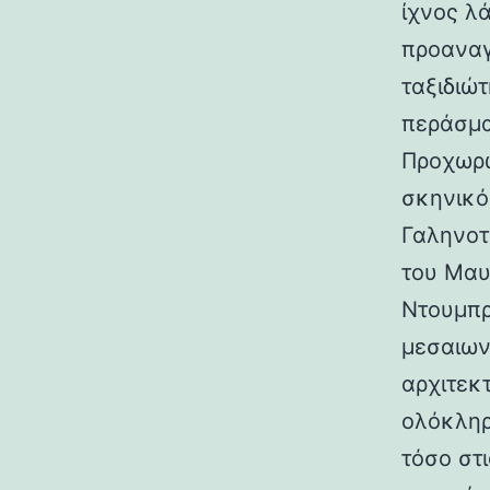
ίχνος λ
προαναγ
ταξιδιώτ
περάσμα
Προχωρώ
σκηνικό
Γαληνοτ
του Μαυ
Ντουμπρ
μεσαιων
αρχιτεκ
ολόκληρ
τόσο στι