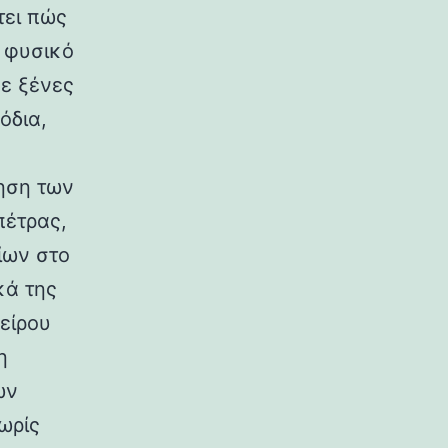
τει πώς
ο φυσικό
σε ξένες
όδια,
ηση των
πέτρας,
ίων στο
κά της
είρου
η
ων
ωρίς