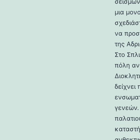
σεισμών.
μια μον
σχεδιάσ
να προσ
της Αδρι
Στο Σπλ
πόλη αν
Διοκλητ
δείχνει
ενσωματ
γενεών. 
παλατιο
καταστή
ανθεκτι