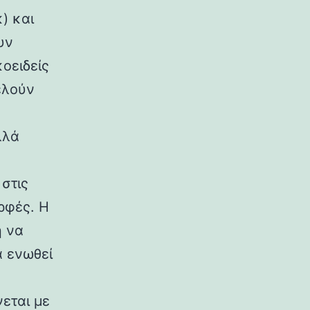
) και
υν
κοειδείς
ελούν
λλά
στις
ρφές. Η
η να
α ενωθεί
εται με