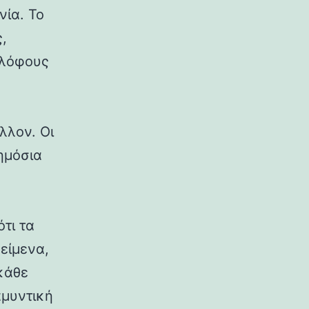
νία. Το
,
 λόφους
λλον. Οι
δημόσια
ότι τα
κείμενα,
κάθε
αμυντική