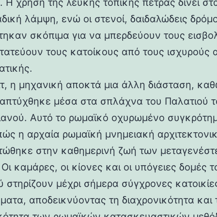
 Η χρήση της λευκής τοπικής πέτρας δίνει στα
αδική λάμψη, ενώ οι στενοί, δαιδαλώδεις δρόμο
τηκαν σκόπιμα για να μπερδεύουν τους εισβολ
τατεύουν τους κατοίκους από τους ισχυρούς 
ατικής.
ιτ, η μηχανική αποκτά μια άλλη διάσταση, καθ
απτύχθηκε μέσα στα σπλάχνα του Παλατιού τ
ιανού. Αυτό το ρωμαϊκό οχυρωμένο συγκρότη
 πώς η αρχαία ρωμαϊκή μνημειακή αρχιτεκτονι
ώθηκε στην καθημερινή ζωή των μεταγενέστ
Οι καμάρες, οι κίονες και οι υπόγειες δομές τ
ύ στηρίζουν μέχρι σήμερα σύγχρονες κατοικίε
ματα, αποδεικνύοντας τη διαχρονικότητα και 
κότητα των ρωμαϊκών κατασκευαστικών μεθόδ