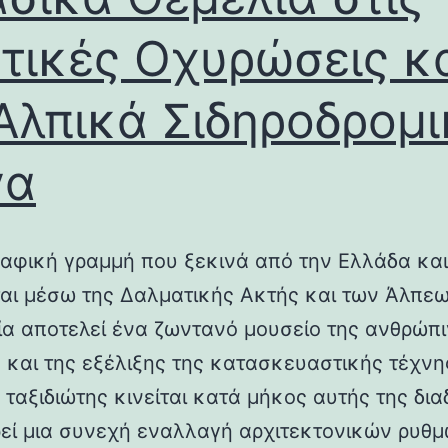
τικές Οχυρώσεις κ
Αλπικά Σιδηροδρομ
γα
αφική γραμμή που ξεκινά από την Ελλάδα και
ται μέσω της Δαλματικής Ακτής και των Άλπεω
λία αποτελεί ένα ζωντανό μουσείο της ανθρώπ
ς και της εξέλιξης της κατασκευαστικής τέχνη
 ταξιδιώτης κινείται κατά μήκος αυτής της δια
εί μια συνεχή εναλλαγή αρχιτεκτονικών ρυθμ