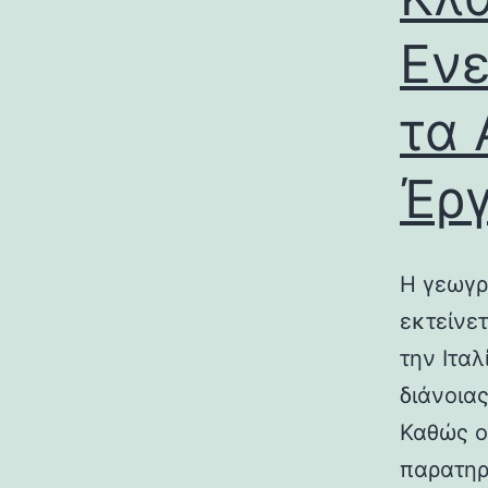
Ενε
τα 
Έρ
Η γεωγρ
εκτείνε
την Ιτα
διάνοια
Καθώς ο
παρατηρ