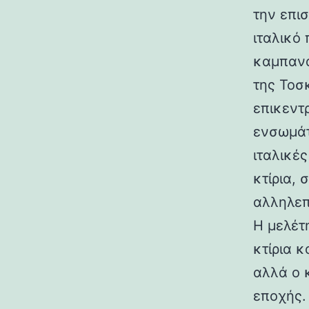
την επι
ιταλικό
καμπανα
της Τοσ
επικεντ
ενσωμάτ
ιταλικές
κτίρια,
αλληλεπ
Η μελέτη
κτίρια κ
αλλά ο 
εποχής.