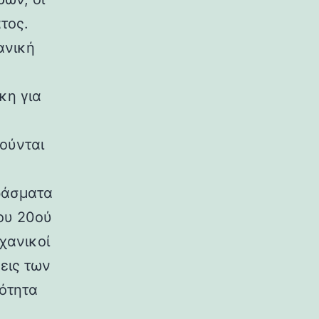
τος.
ανική
κη για
ούνται
ράσματα
ου 20ού
χανικοί
εις των
ρότητα