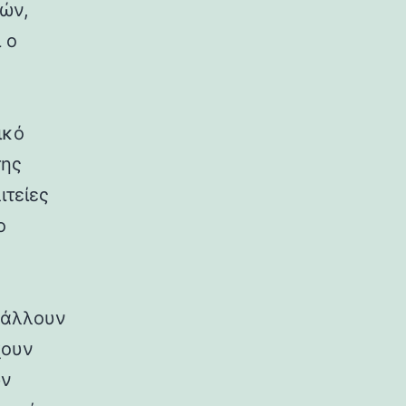
ρών,
 ο
ικό
της
ιτείες
ο
ιβάλλουν
χουν
ων