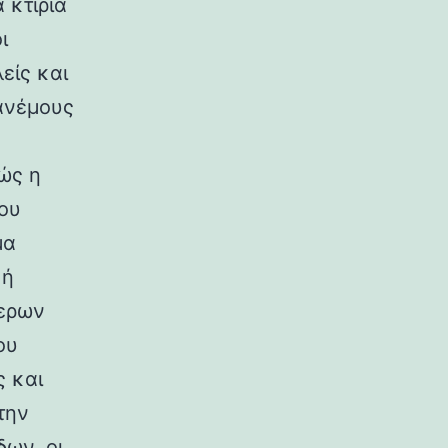
 κτίρια
ι
είς και
ανέμους
ώς η
ου
μα
κή
ερων
ου
ς και
την
ων, οι