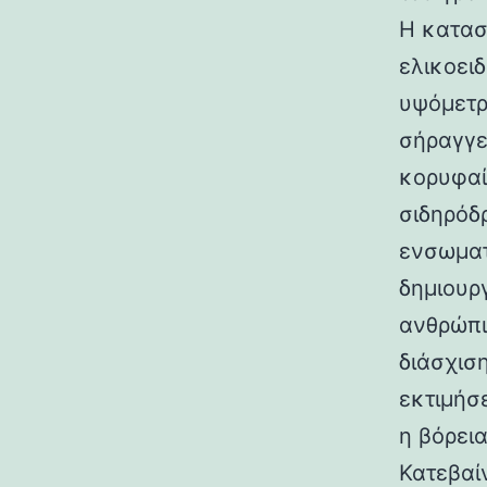
Η κατασ
ελικοει
υψόμετρο
σήραγγε
κορυφαί
σιδηρόδ
ενσωματ
δημιουρ
ανθρώπι
διάσχισ
εκτιμήσ
η βόρεια
Κατεβαί