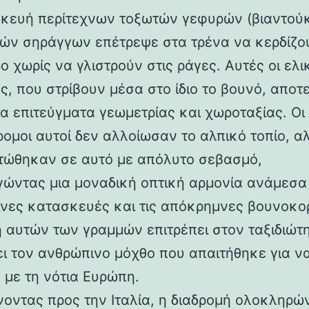
κευή περίτεχνων τοξωτών γεφυρών (βιαντούκ
δών σηράγγων επέτρεψε στα τρένα να κερδίζο
 χωρίς να γλιστρούν στις ράγες. Αυτές οι ελι
ς, που στρίβουν μέσα στο ίδιο το βουνό, αποτ
α επιτεύγματα γεωμετρίας και χωροταξίας. Οι
ρομοι αυτοί δεν αλλοίωσαν το αλπικό τοπίο, α
ώθηκαν σε αυτό με απόλυτο σεβασμό,
γώντας μια μοναδική οπτική αρμονία ανάμεσα 
νες κατασκευές και τις απόκρημνες βουνοκο
η αυτών των γραμμών επιτρέπει στον ταξιδιώτ
ει τον ανθρώπινο μόχθο που απαιτήθηκε για ν
 με τη νότια Ευρώπη.
νοντας προς την Ιταλία, η διαδρομή ολοκληρών