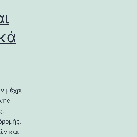
αι
ικά
ν μέχρι
ινης
ς.
δρομής,
ών και