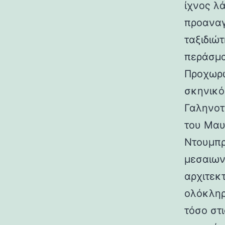
ίχνος λ
προαναγ
ταξιδιώτ
περάσμα
Προχωρώ
σκηνικό
Γαληνοτ
του Μαυ
Ντουμπρ
μεσαιων
αρχιτεκ
ολόκληρ
τόσο στι