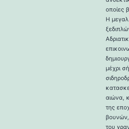
οποίες 
Η μεγαλ
ξεδιπλώ
Αδριατικ
επικοιν
δημιουρ
μέχρι σ
σιδηροδ
κατασκε
αιώνα, 
της επο
βουνών,
του γραν