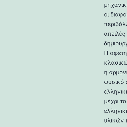
μηχανικ
οι διαφ
περιβάλ
απειλές
δημιουρ
Η αφετη
κλασικώ
η αρμον
φυσικό 
ελληνικ
μέχρι τ
ελληνικ
υλικών 