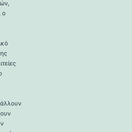
ρών,
 ο
ικό
της
ιτείες
ο
ιβάλλουν
χουν
ων