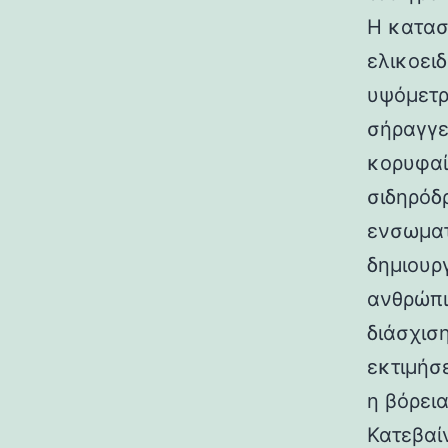
Η κατασ
ελικοει
υψόμετρο
σήραγγε
κορυφαί
σιδηρόδ
ενσωματ
δημιουρ
ανθρώπι
διάσχισ
εκτιμήσ
η βόρεια
Κατεβαί