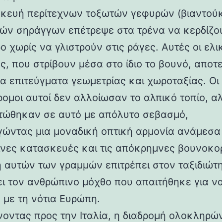
κευή περίτεχνων τοξωτών γεφυρών (βιαντούκ
δών σηράγγων επέτρεψε στα τρένα να κερδίζο
 χωρίς να γλιστρούν στις ράγες. Αυτές οι ελι
ς, που στρίβουν μέσα στο ίδιο το βουνό, αποτ
α επιτεύγματα γεωμετρίας και χωροταξίας. Οι
ρομοι αυτοί δεν αλλοίωσαν το αλπικό τοπίο, α
ώθηκαν σε αυτό με απόλυτο σεβασμό,
γώντας μια μοναδική οπτική αρμονία ανάμεσα 
νες κατασκευές και τις απόκρημνες βουνοκο
η αυτών των γραμμών επιτρέπει στον ταξιδιώτ
ει τον ανθρώπινο μόχθο που απαιτήθηκε για ν
 με τη νότια Ευρώπη.
νοντας προς την Ιταλία, η διαδρομή ολοκληρών