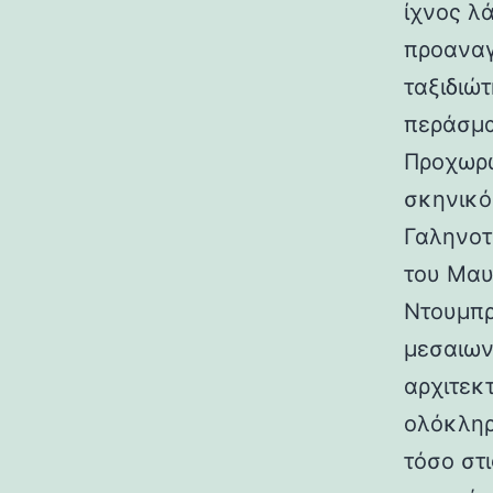
ίχνος λ
προαναγ
ταξιδιώτ
περάσμα
Προχωρώ
σκηνικό
Γαληνοτ
του Μαυ
Ντουμπρ
μεσαιων
αρχιτεκ
ολόκληρ
τόσο στι