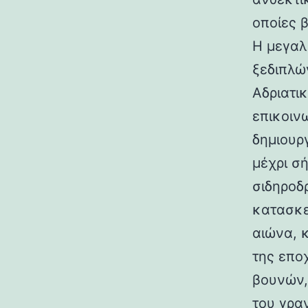
οποίες 
Η μεγαλ
ξεδιπλώ
Αδριατικ
επικοιν
δημιουρ
μέχρι σ
σιδηροδ
κατασκε
αιώνα, 
της επο
βουνών,
του γραν