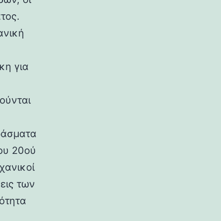
τος.
ανική
κη για
ούνται
ράσματα
ου 20ού
χανικοί
εις των
ρότητα