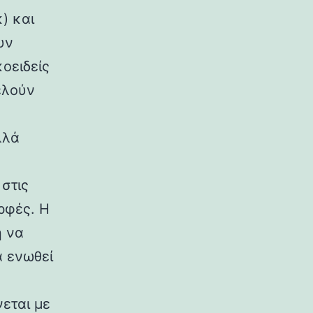
) και
υν
κοειδείς
ελούν
λλά
στις
ρφές. Η
η να
α ενωθεί
εται με