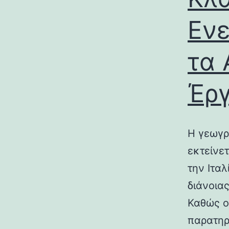
Ενε
τα 
Έρ
Η γεωγρ
εκτείνε
την Ιτα
διάνοια
Καθώς ο
παρατηρ