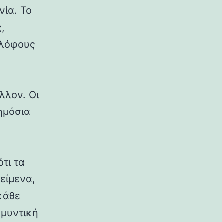
νία. Το
,
 λόφους
λλον. Οι
δημόσια
ότι τα
κείμενα,
κάθε
αμυντική