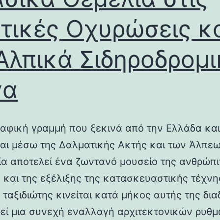
τικές Οχυρώσεις κ
Αλπικά Σιδηροδρομ
γα
αφική γραμμή που ξεκινά από την Ελλάδα και
ται μέσω της Δαλματικής Ακτής και των Άλπεω
λία αποτελεί ένα ζωντανό μουσείο της ανθρώπ
ς και της εξέλιξης της κατασκευαστικής τέχνη
 ταξιδιώτης κινείται κατά μήκος αυτής της δια
εί μια συνεχή εναλλαγή αρχιτεκτονικών ρυθμ