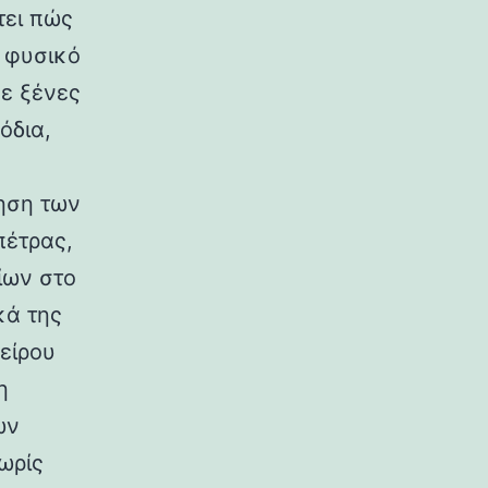
τει πώς
ο φυσικό
σε ξένες
όδια,
ηση των
πέτρας,
ίων στο
κά της
είρου
η
ων
ωρίς