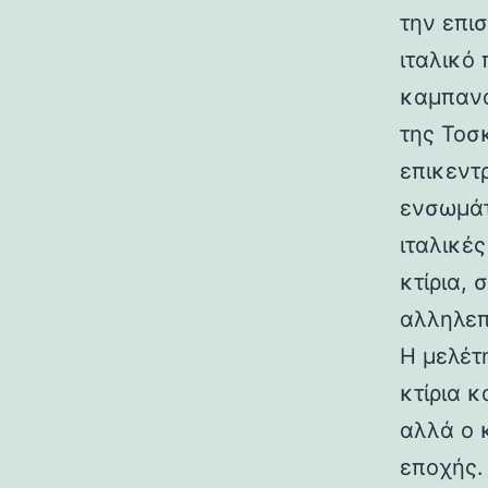
την επι
ιταλικό
καμπανα
της Τοσ
επικεντ
ενσωμάτ
ιταλικές
κτίρια,
αλληλεπ
Η μελέτη
κτίρια κ
αλλά ο 
εποχής.