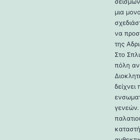
σεισμών.
μια μον
σχεδιάσ
να προσ
της Αδρι
Στο Σπλ
πόλη αν
Διοκλητ
δείχνει
ενσωματ
γενεών. 
παλατιο
καταστή
ανθεκτι