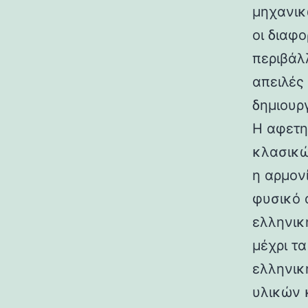
μηχανικ
οι διαφ
περιβάλ
απειλές
δημιουρ
Η αφετη
κλασικώ
η αρμον
φυσικό 
ελληνικ
μέχρι τ
ελληνικ
υλικών 