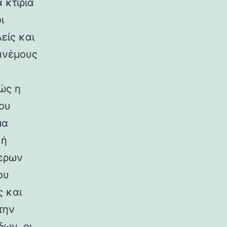
 κτίρια
ι
είς και
ανέμους
ώς η
ου
μα
κή
ερων
ου
ς και
την
ων, οι