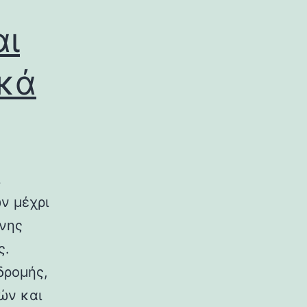
αι
ικά
ν μέχρι
ινης
ς.
δρομής,
ών και