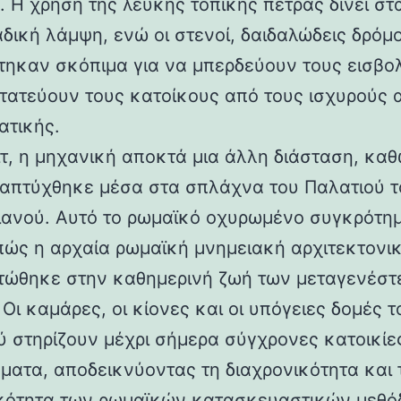
 Η χρήση της λευκής τοπικής πέτρας δίνει στα
αδική λάμψη, ενώ οι στενοί, δαιδαλώδεις δρόμο
τηκαν σκόπιμα για να μπερδεύουν τους εισβολ
τατεύουν τους κατοίκους από τους ισχυρούς 
ατικής.
ιτ, η μηχανική αποκτά μια άλλη διάσταση, καθ
απτύχθηκε μέσα στα σπλάχνα του Παλατιού τ
ιανού. Αυτό το ρωμαϊκό οχυρωμένο συγκρότη
 πώς η αρχαία ρωμαϊκή μνημειακή αρχιτεκτονι
ώθηκε στην καθημερινή ζωή των μεταγενέστ
Οι καμάρες, οι κίονες και οι υπόγειες δομές τ
ύ στηρίζουν μέχρι σήμερα σύγχρονες κατοικίε
ματα, αποδεικνύοντας τη διαχρονικότητα και 
κότητα των ρωμαϊκών κατασκευαστικών μεθόδ