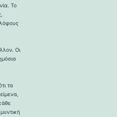
νία. Το
,
 λόφους
λλον. Οι
δημόσια
ότι τα
κείμενα,
κάθε
αμυντική