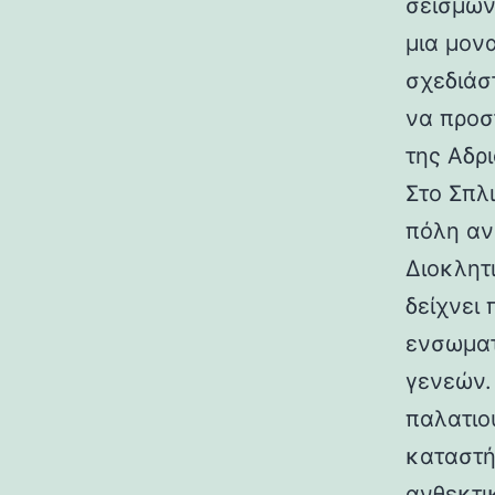
σεισμών.
μια μον
σχεδιάσ
να προσ
της Αδρι
Στο Σπλ
πόλη αν
Διοκλητ
δείχνει
ενσωματ
γενεών. 
παλατιο
καταστή
ανθεκτι