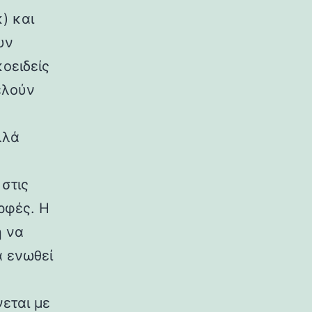
) και
υν
κοειδείς
ελούν
λλά
στις
ρφές. Η
η να
α ενωθεί
εται με