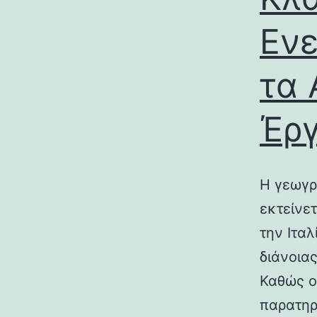
Ενε
τα 
Έρ
Η γεωγρ
εκτείνε
την Ιτα
διάνοια
Καθώς ο
παρατηρ