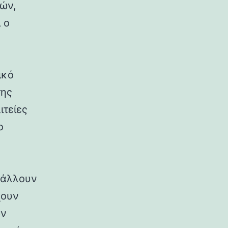
ρών,
 ο
ικό
της
ιτείες
ο
ιβάλλουν
χουν
ων