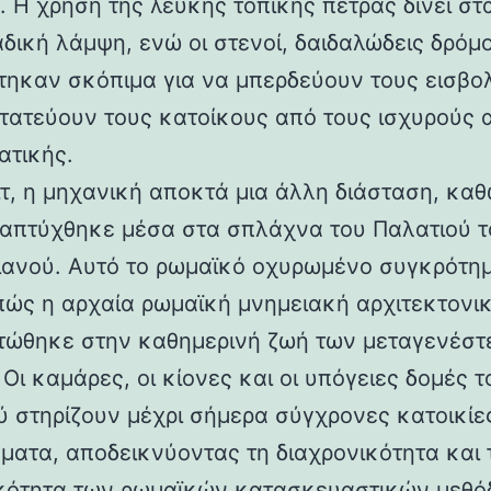
 Η χρήση της λευκής τοπικής πέτρας δίνει στα
αδική λάμψη, ενώ οι στενοί, δαιδαλώδεις δρόμο
τηκαν σκόπιμα για να μπερδεύουν τους εισβολ
τατεύουν τους κατοίκους από τους ισχυρούς 
ατικής.
ιτ, η μηχανική αποκτά μια άλλη διάσταση, καθ
απτύχθηκε μέσα στα σπλάχνα του Παλατιού τ
ιανού. Αυτό το ρωμαϊκό οχυρωμένο συγκρότη
 πώς η αρχαία ρωμαϊκή μνημειακή αρχιτεκτονι
ώθηκε στην καθημερινή ζωή των μεταγενέστ
Οι καμάρες, οι κίονες και οι υπόγειες δομές τ
ύ στηρίζουν μέχρι σήμερα σύγχρονες κατοικίε
ματα, αποδεικνύοντας τη διαχρονικότητα και 
κότητα των ρωμαϊκών κατασκευαστικών μεθόδ