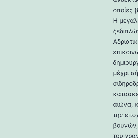
οποίες 
Η μεγαλ
ξεδιπλώ
Αδριατικ
επικοιν
δημιουρ
μέχρι σ
σιδηροδ
κατασκε
αιώνα, 
της επο
βουνών,
του γραν