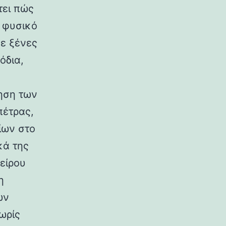
τει πώς
ο φυσικό
σε ξένες
όδια,
ηση των
πέτρας,
ίων στο
κά της
είρου
η
ων
ωρίς