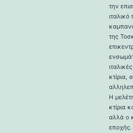
την επι
ιταλικό
καμπανα
της Τοσ
επικεντ
ενσωμάτ
ιταλικές
κτίρια,
αλληλεπ
Η μελέτη
κτίρια κ
αλλά ο 
εποχής.