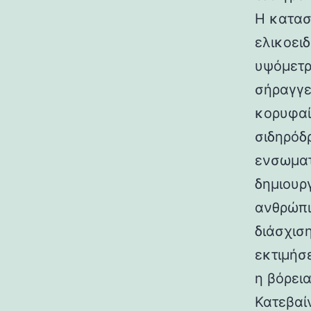
Η κατασ
ελικοει
υψόμετρο
σήραγγε
κορυφαί
σιδηρόδ
ενσωματ
δημιουρ
ανθρώπι
διάσχισ
εκτιμήσ
η βόρεια
Κατεβαί