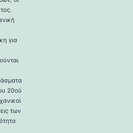
τος.
ανική
κη για
ούνται
ράσματα
ου 20ού
χανικοί
εις των
ρότητα