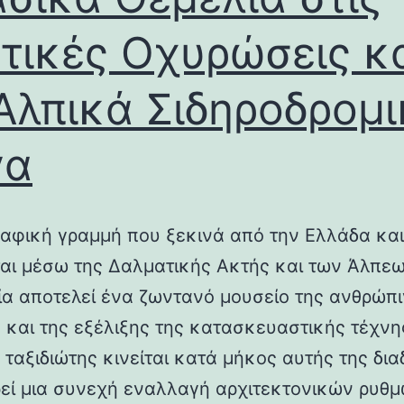
τικές Οχυρώσεις κ
Αλπικά Σιδηροδρομ
γα
αφική γραμμή που ξεκινά από την Ελλάδα και
ται μέσω της Δαλματικής Ακτής και των Άλπεω
λία αποτελεί ένα ζωντανό μουσείο της ανθρώπ
ς και της εξέλιξης της κατασκευαστικής τέχνη
 ταξιδιώτης κινείται κατά μήκος αυτής της δια
εί μια συνεχή εναλλαγή αρχιτεκτονικών ρυθμ