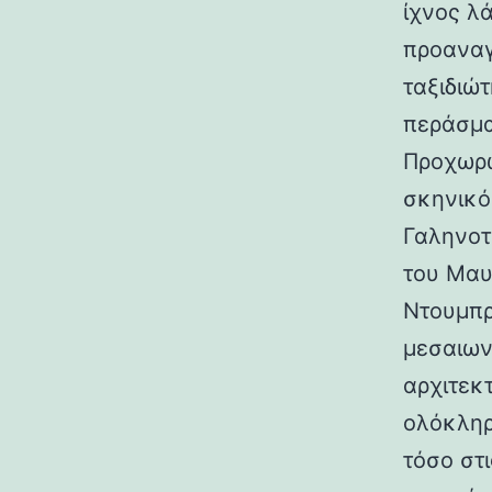
ίχνος λ
προαναγ
ταξιδιώτ
περάσμα
Προχωρώ
σκηνικό
Γαληνοτ
του Μαυ
Ντουμπρ
μεσαιων
αρχιτεκ
ολόκληρ
τόσο στι