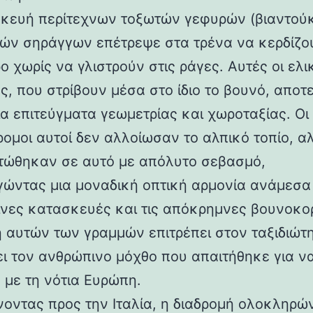
κευή περίτεχνων τοξωτών γεφυρών (βιαντούκ
δών σηράγγων επέτρεψε στα τρένα να κερδίζο
 χωρίς να γλιστρούν στις ράγες. Αυτές οι ελι
ς, που στρίβουν μέσα στο ίδιο το βουνό, αποτ
α επιτεύγματα γεωμετρίας και χωροταξίας. Οι
ρομοι αυτοί δεν αλλοίωσαν το αλπικό τοπίο, α
ώθηκαν σε αυτό με απόλυτο σεβασμό,
γώντας μια μοναδική οπτική αρμονία ανάμεσα 
νες κατασκευές και τις απόκρημνες βουνοκο
η αυτών των γραμμών επιτρέπει στον ταξιδιώτ
ει τον ανθρώπινο μόχθο που απαιτήθηκε για ν
 με τη νότια Ευρώπη.
νοντας προς την Ιταλία, η διαδρομή ολοκληρών