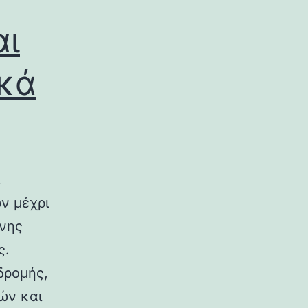
αι
ικά
ν μέχρι
ινης
ς.
δρομής,
ών και