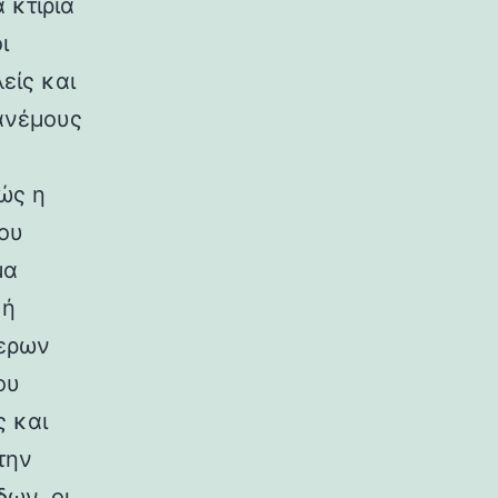
 κτίρια
ι
είς και
ανέμους
ώς η
ου
μα
κή
ερων
ου
ς και
την
ων, οι