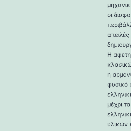
μηχανικ
οι διαφ
περιβάλ
απειλές
δημιουρ
Η αφετη
κλασικώ
η αρμον
φυσικό 
ελληνικ
μέχρι τ
ελληνικ
υλικών 