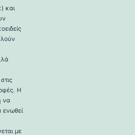
) και
υν
κοειδείς
ελούν
λλά
στις
ρφές. Η
η να
α ενωθεί
εται με