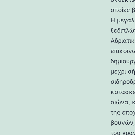
οποίες 
Η μεγαλ
ξεδιπλώ
Αδριατικ
επικοιν
δημιουρ
μέχρι σ
σιδηροδ
κατασκε
αιώνα, 
της επο
βουνών,
του γραν