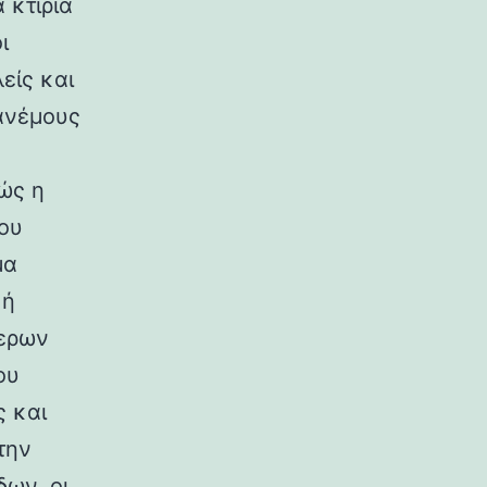
 κτίρια
ι
είς και
ανέμους
ώς η
ου
μα
κή
ερων
ου
ς και
την
ων, οι