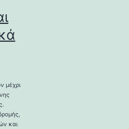
αι
ικά
ν μέχρι
ινης
ς.
δρομής,
ών και