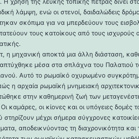
 Η χρήση της λευκής τοπικής πέτρας δίνει στα
αδική λάμψη, ενώ οι στενοί, δαιδαλώδεις δρόμο
τηκαν σκόπιμα για να μπερδεύουν τους εισβολ
τατεύουν τους κατοίκους από τους ισχυρούς 
ατικής.
ιτ, η μηχανική αποκτά μια άλλη διάσταση, καθ
απτύχθηκε μέσα στα σπλάχνα του Παλατιού τ
ιανού. Αυτό το ρωμαϊκό οχυρωμένο συγκρότη
 πώς η αρχαία ρωμαϊκή μνημειακή αρχιτεκτονι
ώθηκε στην καθημερινή ζωή των μεταγενέστ
Οι καμάρες, οι κίονες και οι υπόγειες δομές τ
ύ στηρίζουν μέχρι σήμερα σύγχρονες κατοικίε
ματα, αποδεικνύοντας τη διαχρονικότητα και 
κότητα των ρωμαϊκών κατασκευαστικών μεθόδ