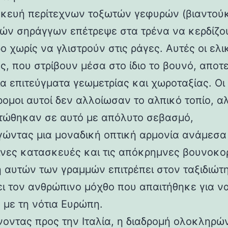
κευή περίτεχνων τοξωτών γεφυρών (βιαντούκ
δών σηράγγων επέτρεψε στα τρένα να κερδίζο
 χωρίς να γλιστρούν στις ράγες. Αυτές οι ελι
ς, που στρίβουν μέσα στο ίδιο το βουνό, αποτ
α επιτεύγματα γεωμετρίας και χωροταξίας. Οι
ρομοι αυτοί δεν αλλοίωσαν το αλπικό τοπίο, α
ώθηκαν σε αυτό με απόλυτο σεβασμό,
γώντας μια μοναδική οπτική αρμονία ανάμεσα 
νες κατασκευές και τις απόκρημνες βουνοκο
η αυτών των γραμμών επιτρέπει στον ταξιδιώτ
ει τον ανθρώπινο μόχθο που απαιτήθηκε για ν
 με τη νότια Ευρώπη.
νοντας προς την Ιταλία, η διαδρομή ολοκληρών