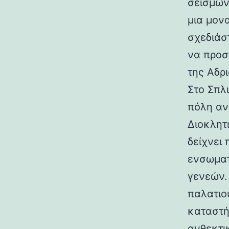
σεισμών.
μια μον
σχεδιάσ
να προσ
της Αδρι
Στο Σπλ
πόλη αν
Διοκλητ
δείχνει
ενσωματ
γενεών. 
παλατιο
καταστή
ανθεκτι