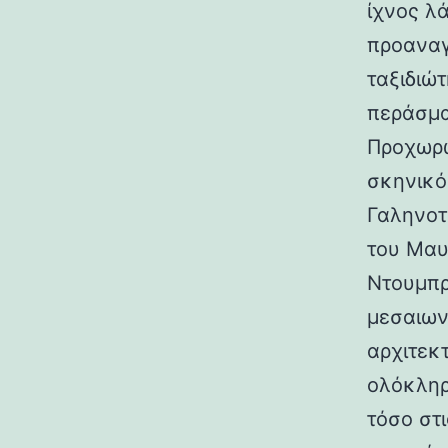
ίχνος λ
προαναγ
ταξιδιώτ
περάσμα
Προχωρώ
σκηνικό
Γαληνοτ
του Μαυ
Ντουμπρ
μεσαιων
αρχιτεκ
ολόκληρ
τόσο στι