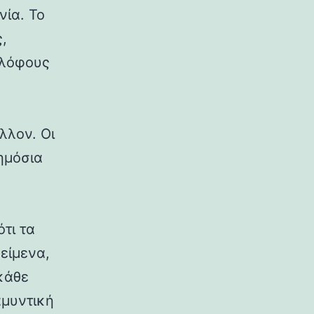
νία. Το
,
 λόφους
λλον. Οι
δημόσια
ότι τα
κείμενα,
κάθε
αμυντική