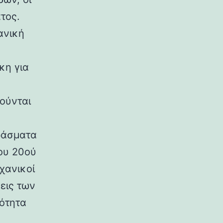
τος.
ανική
κη για
ούνται
ράσματα
ου 20ού
χανικοί
εις των
ρότητα