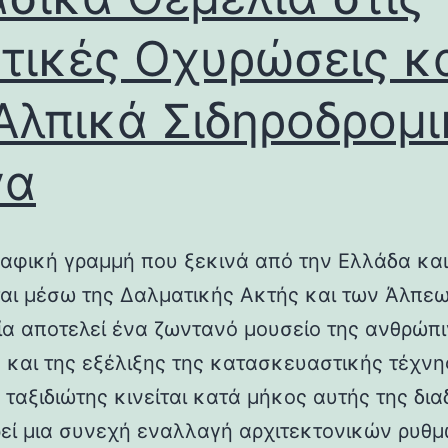
τικές Οχυρώσεις κ
Αλπικά Σιδηροδρομ
γα
αφική γραμμή που ξεκινά από την Ελλάδα και
ται μέσω της Δαλματικής Ακτής και των Άλπεω
λία αποτελεί ένα ζωντανό μουσείο της ανθρώπ
ς και της εξέλιξης της κατασκευαστικής τέχνη
 ταξιδιώτης κινείται κατά μήκος αυτής της δια
εί μια συνεχή εναλλαγή αρχιτεκτονικών ρυθμ