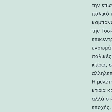
την επι
ιταλικό
καμπανα
της Τοσ
επικεντ
ενσωμάτ
ιταλικές
κτίρια,
αλληλεπ
Η μελέτη
κτίρια κ
αλλά ο 
εποχής.