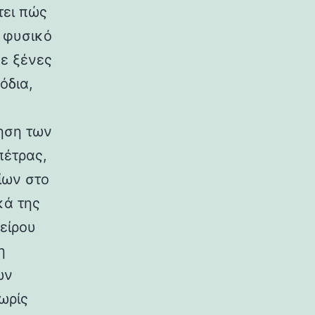
τει πώς
ο φυσικό
σε ξένες
όδια,
ηση των
πέτρας,
ίων στο
κά της
είρου
η
ων
ωρίς