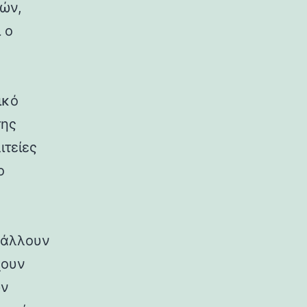
ρών,
 ο
ικό
της
ιτείες
ο
ιβάλλουν
χουν
ων