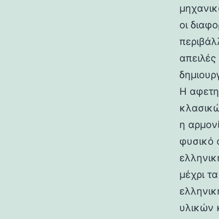
μηχανικ
οι διαφ
περιβάλ
απειλές
δημιουρ
Η αφετη
κλασικώ
η αρμον
φυσικό 
ελληνικ
μέχρι τ
ελληνικ
υλικών 