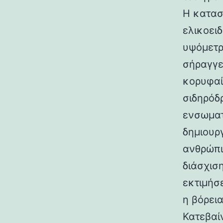
Η κατασ
ελικοει
υψόμετρο
σήραγγε
κορυφαί
σιδηρόδ
ενσωματ
δημιουρ
ανθρώπι
διάσχισ
εκτιμήσ
η βόρεια
Κατεβαί