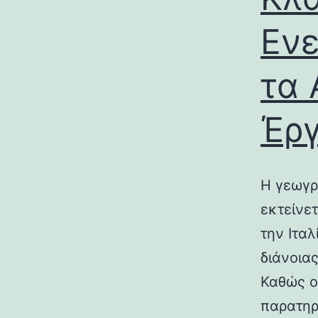
Ενε
τα 
Έρ
Η γεωγρ
εκτείνε
την Ιτα
διάνοια
Καθώς ο
παρατηρ