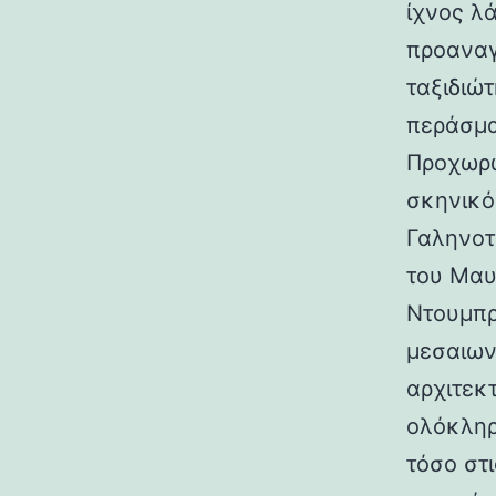
ίχνος λ
προαναγ
ταξιδιώτ
περάσμα
Προχωρώ
σκηνικό
Γαληνοτ
του Μαυ
Ντουμπρ
μεσαιων
αρχιτεκ
ολόκληρ
τόσο στι