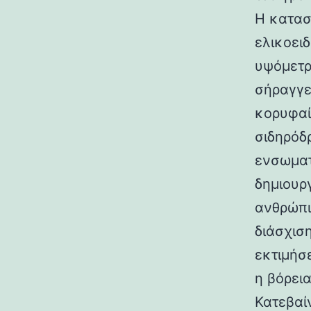
Η κατασ
ελικοει
υψόμετρο
σήραγγε
κορυφαί
σιδηρόδ
ενσωματ
δημιουρ
ανθρώπι
διάσχισ
εκτιμήσ
η βόρεια
Κατεβαί