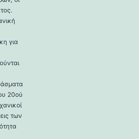
τος.
ανική
κη για
ούνται
ράσματα
ου 20ού
χανικοί
εις των
ρότητα