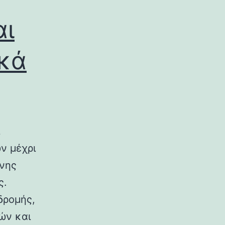
αι
ικά
ν μέχρι
ινης
ς.
δρομής,
ών και