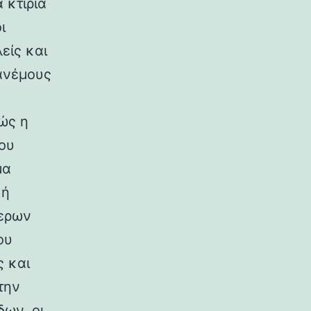
 κτίρια
ι
είς και
ανέμους
ώς η
ου
μα
κή
ερων
ου
ς και
την
ων, οι