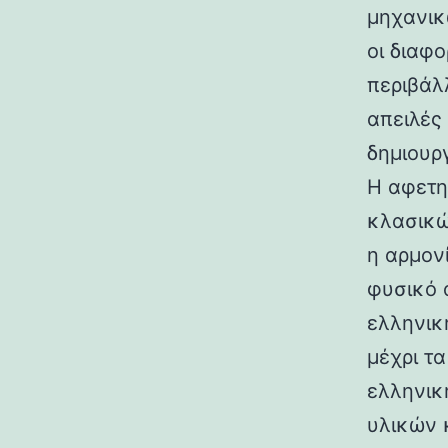
μηχανικ
οι διαφ
περιβάλ
απειλές
δημιουρ
Η αφετη
κλασικώ
η αρμον
φυσικό 
ελληνικ
μέχρι τ
ελληνικ
υλικών 