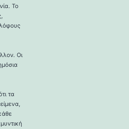
νία. Το
,
 λόφους
λλον. Οι
δημόσια
ότι τα
κείμενα,
κάθε
αμυντική