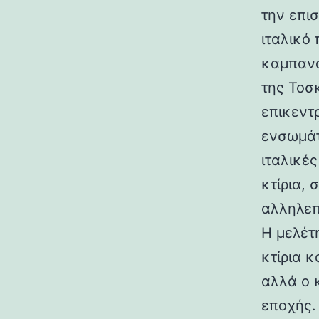
την επι
ιταλικό
καμπανα
της Τοσ
επικεντ
ενσωμάτ
ιταλικές
κτίρια,
αλληλεπ
Η μελέτη
κτίρια κ
αλλά ο 
εποχής.