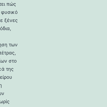
τει πώς
ο φυσικό
σε ξένες
όδια,
ηση των
πέτρας,
ίων στο
κά της
είρου
η
ων
ωρίς