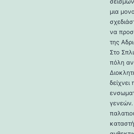
σεισμών.
μια μον
σχεδιάσ
να προσ
της Αδρι
Στο Σπλ
πόλη αν
Διοκλητ
δείχνει
ενσωματ
γενεών. 
παλατιο
καταστή
ανθεκτι