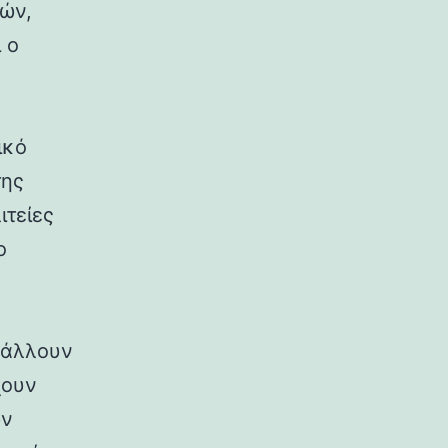
ρών,
 ο
ικό
της
ιτείες
ο
ιβάλλουν
χουν
ων