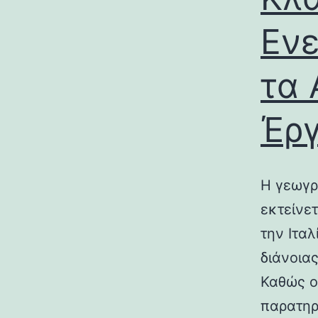
Ενε
τα 
Έρ
Η γεωγρ
εκτείνε
την Ιτα
διάνοια
Καθώς ο
παρατηρ