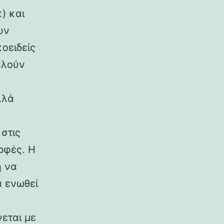
) και
υν
κοειδείς
ελούν
λλά
στις
ρφές. Η
η να
α ενωθεί
εται με