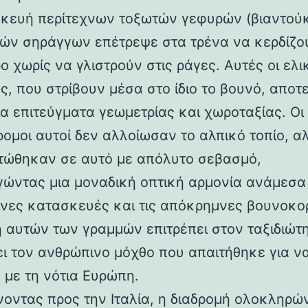
κευή περίτεχνων τοξωτών γεφυρών (βιαντούκ
δών σηράγγων επέτρεψε στα τρένα να κερδίζο
 χωρίς να γλιστρούν στις ράγες. Αυτές οι ελι
ς, που στρίβουν μέσα στο ίδιο το βουνό, αποτ
α επιτεύγματα γεωμετρίας και χωροταξίας. Οι
ρομοι αυτοί δεν αλλοίωσαν το αλπικό τοπίο, α
ώθηκαν σε αυτό με απόλυτο σεβασμό,
γώντας μια μοναδική οπτική αρμονία ανάμεσα 
νες κατασκευές και τις απόκρημνες βουνοκο
η αυτών των γραμμών επιτρέπει στον ταξιδιώτ
ει τον ανθρώπινο μόχθο που απαιτήθηκε για ν
 με τη νότια Ευρώπη.
νοντας προς την Ιταλία, η διαδρομή ολοκληρών