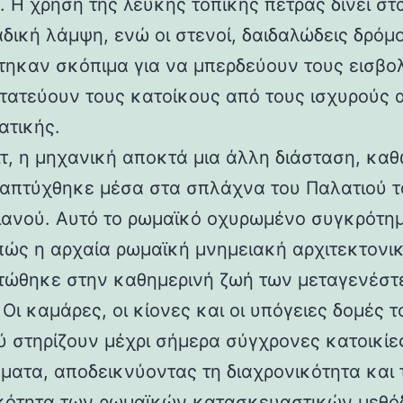
 Η χρήση της λευκής τοπικής πέτρας δίνει στα
αδική λάμψη, ενώ οι στενοί, δαιδαλώδεις δρόμο
τηκαν σκόπιμα για να μπερδεύουν τους εισβολ
τατεύουν τους κατοίκους από τους ισχυρούς 
ατικής.
ιτ, η μηχανική αποκτά μια άλλη διάσταση, καθ
απτύχθηκε μέσα στα σπλάχνα του Παλατιού τ
ιανού. Αυτό το ρωμαϊκό οχυρωμένο συγκρότη
 πώς η αρχαία ρωμαϊκή μνημειακή αρχιτεκτονι
ώθηκε στην καθημερινή ζωή των μεταγενέστ
Οι καμάρες, οι κίονες και οι υπόγειες δομές τ
ύ στηρίζουν μέχρι σήμερα σύγχρονες κατοικίε
ματα, αποδεικνύοντας τη διαχρονικότητα και 
κότητα των ρωμαϊκών κατασκευαστικών μεθόδ