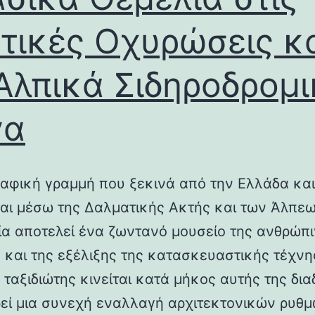
τικές Οχυρώσεις κ
Αλπικά Σιδηροδρομ
γα
αφική γραμμή που ξεκινά από την Ελλάδα και
ται μέσω της Δαλματικής Ακτής και των Άλπεω
λία αποτελεί ένα ζωντανό μουσείο της ανθρώπ
ς και της εξέλιξης της κατασκευαστικής τέχνη
 ταξιδιώτης κινείται κατά μήκος αυτής της δια
εί μια συνεχή εναλλαγή αρχιτεκτονικών ρυθμ