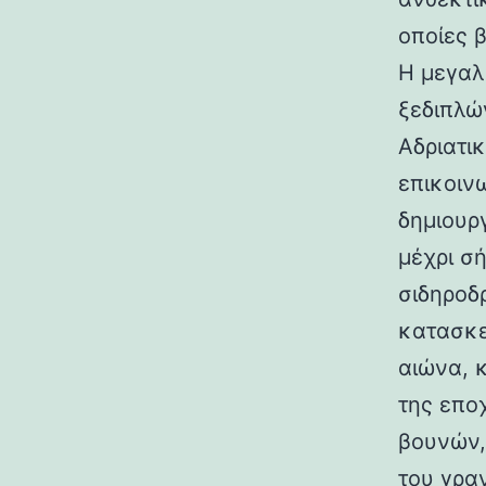
οποίες 
Η μεγαλ
ξεδιπλώ
Αδριατικ
επικοιν
δημιουρ
μέχρι σ
σιδηροδ
κατασκε
αιώνα, 
της επο
βουνών,
του γραν