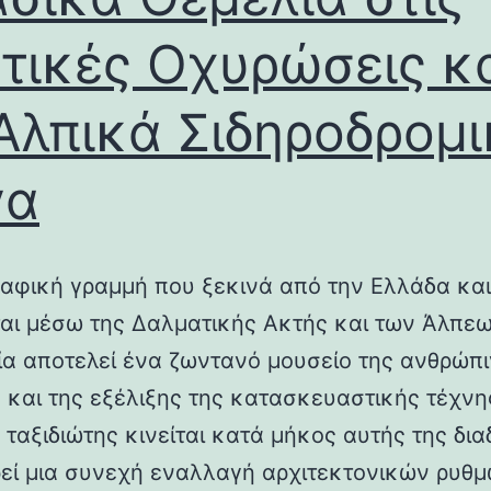
τικές Οχυρώσεις κ
Αλπικά Σιδηροδρομ
γα
αφική γραμμή που ξεκινά από την Ελλάδα και
ται μέσω της Δαλματικής Ακτής και των Άλπεω
λία αποτελεί ένα ζωντανό μουσείο της ανθρώπ
ς και της εξέλιξης της κατασκευαστικής τέχνη
 ταξιδιώτης κινείται κατά μήκος αυτής της δια
εί μια συνεχή εναλλαγή αρχιτεκτονικών ρυθμ