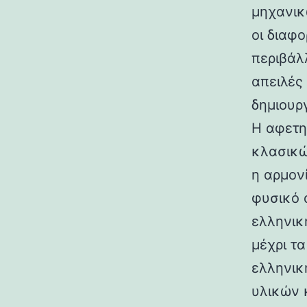
μηχανικ
οι διαφ
περιβάλ
απειλές
δημιουρ
Η αφετη
κλασικώ
η αρμον
φυσικό 
ελληνικ
μέχρι τ
ελληνικ
υλικών 