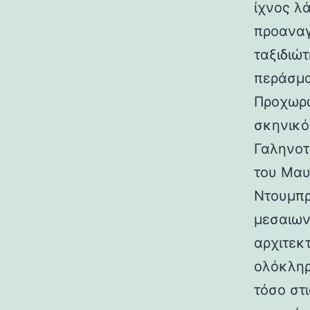
ίχνος λ
προαναγ
ταξιδιώτ
περάσμα
Προχωρώ
σκηνικό
Γαληνοτ
του Μαυ
Ντουμπρ
μεσαιων
αρχιτεκ
ολόκληρ
τόσο στι