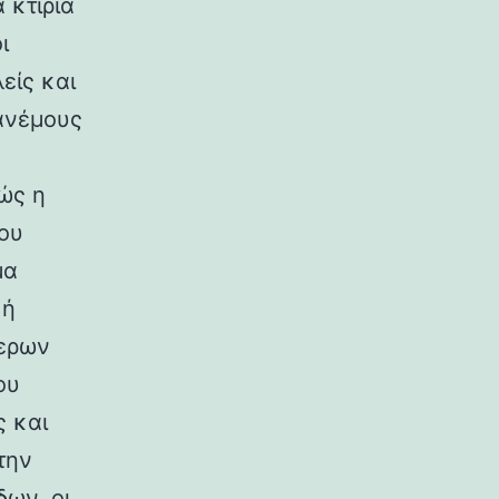
 κτίρια
ι
είς και
ανέμους
ώς η
ου
μα
κή
ερων
ου
ς και
την
ων, οι