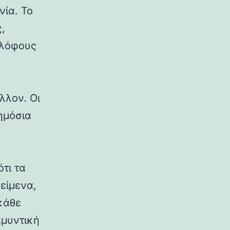
νία. Το
,
 λόφους
λλον. Οι
δημόσια
ότι τα
κείμενα,
κάθε
αμυντική