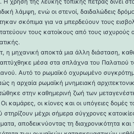
 Η χρήση της λευκής τοπικής πέτρας δίνει στα
αδική λάμψη, ενώ οι στενοί, δαιδαλώδεις δρόμο
τηκαν σκόπιμα για να μπερδεύουν τους εισβολ
τατεύουν τους κατοίκους από τους ισχυρούς 
ατικής.
ιτ, η μηχανική αποκτά μια άλλη διάσταση, καθ
απτύχθηκε μέσα στα σπλάχνα του Παλατιού τ
ιανού. Αυτό το ρωμαϊκό οχυρωμένο συγκρότη
 πώς η αρχαία ρωμαϊκή μνημειακή αρχιτεκτονι
ώθηκε στην καθημερινή ζωή των μεταγενέστ
Οι καμάρες, οι κίονες και οι υπόγειες δομές τ
ύ στηρίζουν μέχρι σήμερα σύγχρονες κατοικίε
ματα, αποδεικνύοντας τη διαχρονικότητα και 
κότητα των ρωμαϊκών κατασκευαστικών μεθόδ