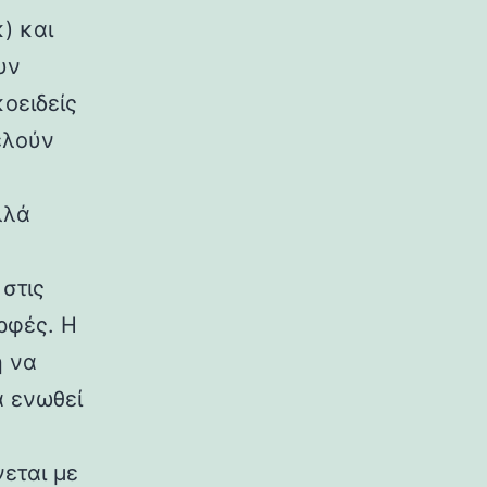
) και
υν
κοειδείς
ελούν
λλά
στις
ρφές. Η
η να
α ενωθεί
εται με