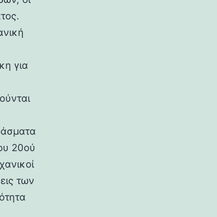
τος.
ανική
κη για
ούνται
ράσματα
ου 20ού
χανικοί
εις των
ρότητα