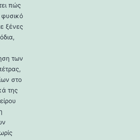
τει πώς
ο φυσικό
σε ξένες
όδια,
ηση των
πέτρας,
ίων στο
κά της
είρου
η
ων
ωρίς