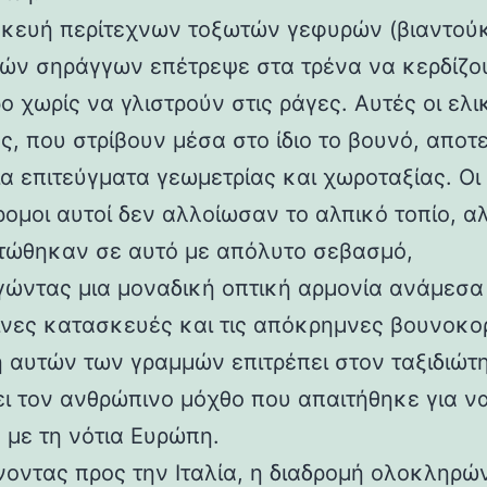
κευή περίτεχνων τοξωτών γεφυρών (βιαντούκ
δών σηράγγων επέτρεψε στα τρένα να κερδίζο
 χωρίς να γλιστρούν στις ράγες. Αυτές οι ελι
ς, που στρίβουν μέσα στο ίδιο το βουνό, αποτ
α επιτεύγματα γεωμετρίας και χωροταξίας. Οι
ρομοι αυτοί δεν αλλοίωσαν το αλπικό τοπίο, α
ώθηκαν σε αυτό με απόλυτο σεβασμό,
γώντας μια μοναδική οπτική αρμονία ανάμεσα 
νες κατασκευές και τις απόκρημνες βουνοκο
η αυτών των γραμμών επιτρέπει στον ταξιδιώτ
ει τον ανθρώπινο μόχθο που απαιτήθηκε για ν
 με τη νότια Ευρώπη.
νοντας προς την Ιταλία, η διαδρομή ολοκληρών