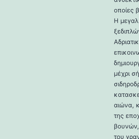
οποίες 
Η μεγαλ
ξεδιπλώ
Αδριατικ
επικοιν
δημιουρ
μέχρι σ
σιδηροδ
κατασκε
αιώνα, 
της επο
βουνών,
του γραν