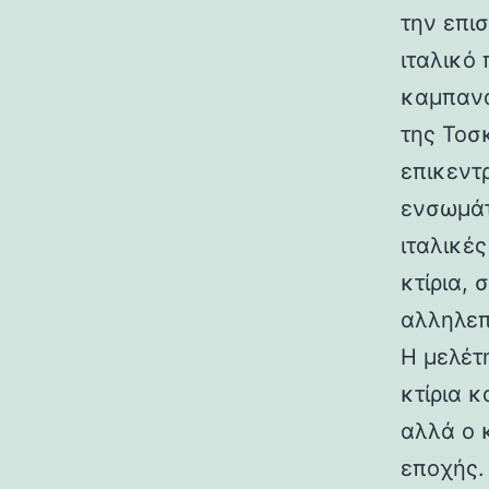
την επι
ιταλικό
καμπανα
της Τοσ
επικεντ
ενσωμάτ
ιταλικές
κτίρια,
αλληλεπ
Η μελέτη
κτίρια κ
αλλά ο 
εποχής.