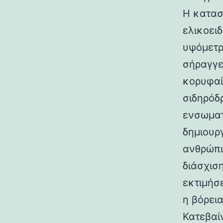
Η κατασ
ελικοει
υψόμετρο
σήραγγε
κορυφαί
σιδηρόδ
ενσωματ
δημιουρ
ανθρώπι
διάσχισ
εκτιμήσ
η βόρεια
Κατεβαί