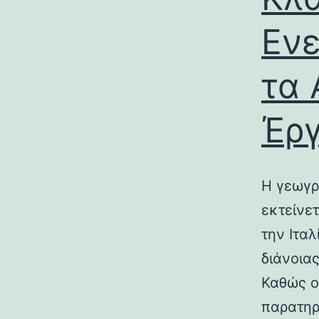
Ενε
τα 
Έρ
Η γεωγρ
εκτείνε
την Ιτα
διάνοια
Καθώς ο
παρατηρ