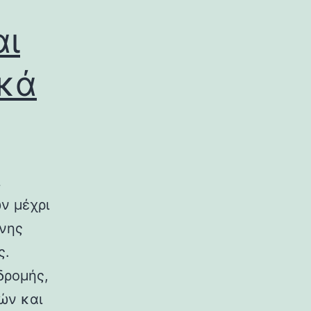
αι
ικά
ν μέχρι
ινης
ς.
δρομής,
ών και