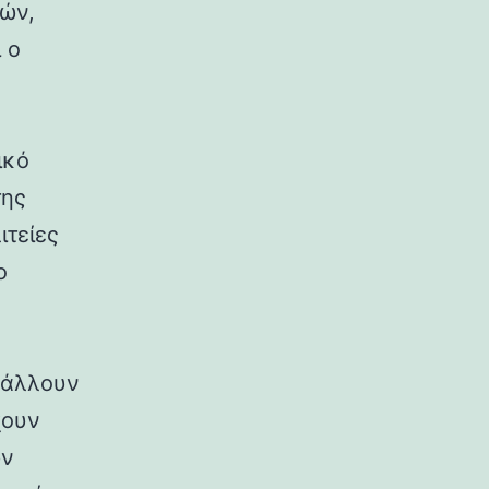
ρών,
 ο
ικό
της
ιτείες
ο
ιβάλλουν
χουν
ων