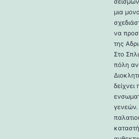
σεισμών.
μια μον
σχεδιάσ
να προσ
της Αδρι
Στο Σπλ
πόλη αν
Διοκλητ
δείχνει
ενσωματ
γενεών. 
παλατιο
καταστή
ανθεκτι